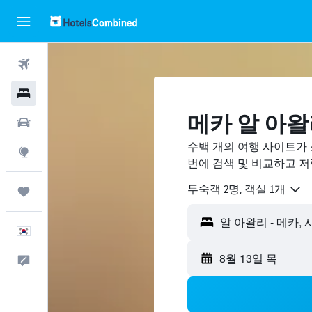
항공권
호텔
메카 알 아
렌터카
수백 개의 여행 사이트가
둘러보기
번에 검색 및 비교하고 
​투숙객 2​명, ​객실 1개
마이트립
한국어
8월 13일 목
피드백