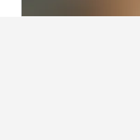
홈
사우디아라비아
11,052
메카
3,456
알 아왈리, 메카
아브라즈 알-바이트 타워 부근에서
마카 클락 로열 타워, 페어몬트 호
평점 8.8/10점을 얻었습니다.
알 아왈리에서 자발 알 누르 부근
알 아왈리 내 다