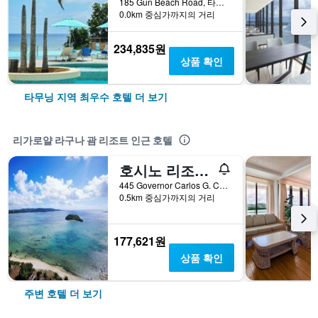
185 Gun Beach Road, 타무닝, 괌
0.0km 중심가까지의 거리
234,835원
상품 확인
타무닝 지역 최우수 호텔 더 보기
리가로얄 라구나 괌 리조트 인근 호텔
호시노 리조트 리조나레 괌
445 Governor Carlos G. Camacho Road, 타무닝, 괌
0.5km 중심가까지의 거리
177,621원
상품 확인
주변 호텔 더 보기