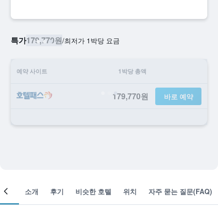
특가
179,770원
/
​최저가 1박당 요금
예약 사이트
1박당 총액
179,770원
바로 예약
객실
소개
후기
비슷한 호텔
위치
자주 묻는 질문(FAQ)