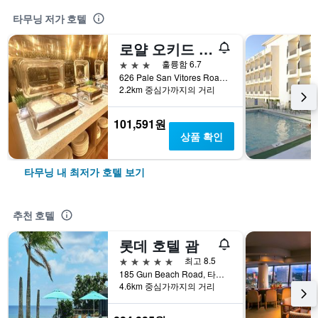
타무닝 저가 호텔
로얄 오키드 호텔 괌
3성급
훌륭함 6.7
626 Pale San Vitores Road, 타무닝, 괌
2.2km 중심가까지의 거리
101,591원
상품 확인
타무닝 내 최저가 호텔 보기
추천 호텔
롯데 호텔 괌
5성급
최고 8.5
185 Gun Beach Road, 타무닝, 괌
4.6km 중심가까지의 거리