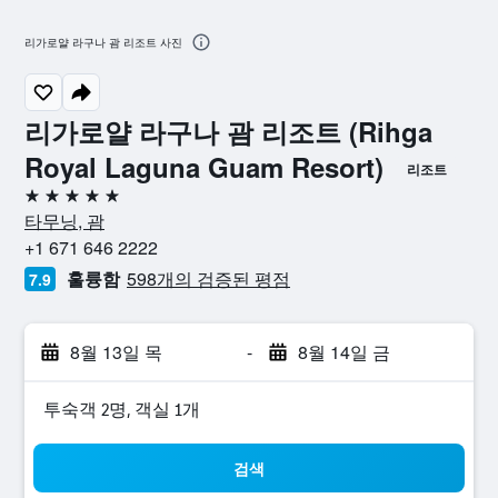
리가로얄 라구나 괌 리조트 사진
리가로얄 라구나 괌 리조트 (Rihga
Royal Laguna Guam Resort)
리조트
5성급
타무닝, 괌
+1 671 646 2222
훌륭함
598개의 검증된 평점
7.9
8월 13일 목
-
8월 14일 금
​투숙객 2​명, ​객실 1개
검색