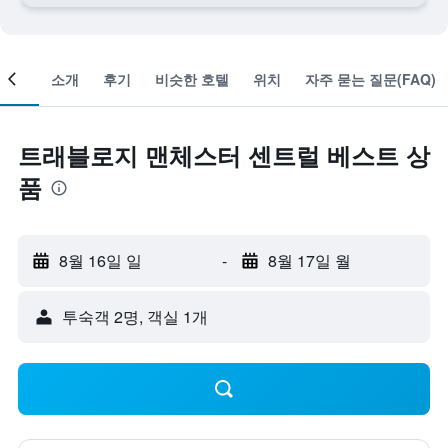
객실
소개
후기
비슷한 호텔
위치
자주 묻는 질문(FAQ)
트래블로지 맨체스터 센트럴 베스트 상
품
8월 16일 일
-
8월 17일 월
​투숙객 2​명, ​객실 1개