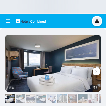
침실
1/23