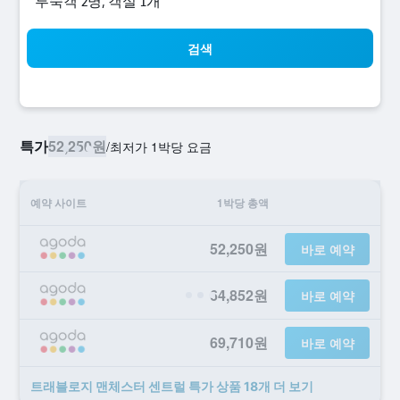
​투숙객 2​명, ​객실 1개
검색
특가
52,250원
/
​최저가 1박당 요금
예약 사이트
1박당 총액
52,250원
바로 예약
64,852원
바로 예약
69,710원
바로 예약
트래블로지 맨체스터 센트럴 ​특가 ​상품 18개 ​더 ​보기