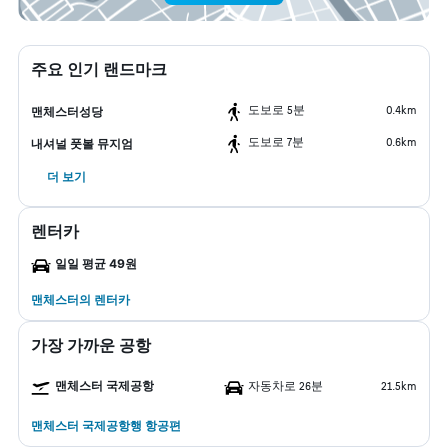
주요 인기 랜드마크
도보로 5분
0.4km
맨체스터성당
도보로 7분
0.6km
내셔널 풋볼 뮤지엄
더 보기
렌터카
일일 평균 49원
맨체스터​의 렌터카
가장 가까운 공항
맨체스터 국제공항
자동차로 26분
21.5km
맨체스터 국제공항행 항공편