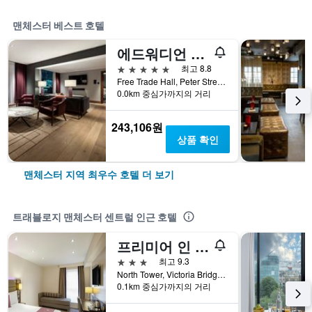
맨체스터 베스트 호텔
에드워디언 맨체스터, 래디슨 컬렉션 호텔
5성급
최고 8.8
Free Trade Hall, Peter Street, 맨체스터, 영국
0.0km 중심가까지의 거리
243,106원
상품 확인
맨체스터 지역 최우수 호텔 더 보기
트래블로지 맨체스터 센트럴 인근 호텔
프리미어 인 맨체스터 - 아레나/프린트웍스
3성급
최고 9.3
North Tower, Victoria Bridge Street, 맨체스터, 영국
0.1km 중심가까지의 거리