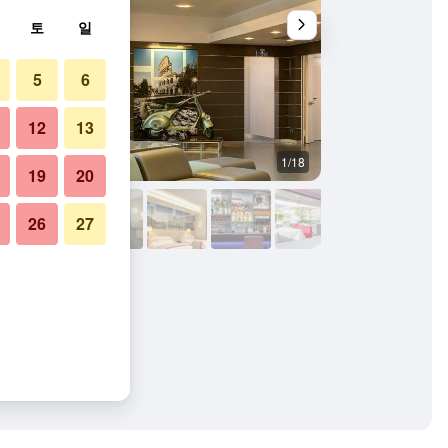
토
일
5
6
12
13
1/18
욕실
19
20
26
27