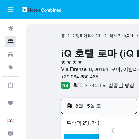
항공권
홈
이탈리아
522,401
라치오
45,374
호텔
iQ 호텔 로마 (iQ 
렌터카
4성급
둘러보기
Via Firenze, 8, 00184, 로마, 이탈
+39 064 880 465
최고
3,734개의 검증된 평점
앱에서 더 많은 혜택받기
9.4
마이트립
8월 15일 토
-
한국어
​투숙객 2​명, ​객실 1개
피드백