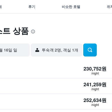
개
후기
비슷한 호텔
위
스트 상품
월 16일 일
​투숙객 2​명, ​객실 1개
230,752원
/night
241,259원
/night
252,634원
/night