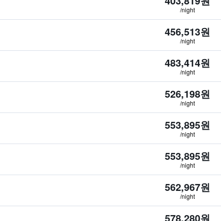
403,819원
/night
456,513원
/night
483,414원
/night
526,198원
/night
553,895원
/night
553,895원
/night
562,967원
/night
578,280원