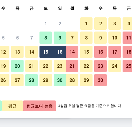
색
수
목
금
토
일
월
화
수
목
금
1
2
1
2
3
4
요금
5
6
7
8
9
7
8
9
10
11
로비
박당 총액
12
13
14
15
16
14
15
16
17
18
0,752원
바로 예약
19
20
21
22
23
21
22
23
24
25
26
27
28
29
30
28
29
30
iQ 호텔 로마 사진
1,259원
바로 예약
2,634원
바로 예약
평균
평균보다 높음
3성급 호텔 평균 요금을 기준으로 합니다.