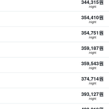
344,315원
/night
354,410원
/night
354,751원
/night
359,187원
/night
359,543원
/night
374,714원
/night
393,127원
/night