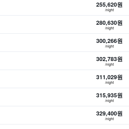
255,620원
/night
280,630원
/night
300,266원
/night
302,783원
/night
311,029원
/night
315,935원
/night
329,400원
/night