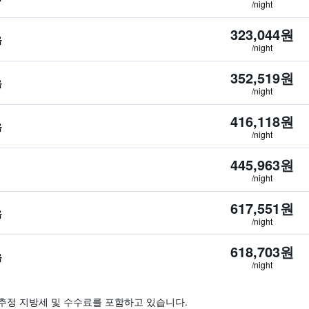
/night
323,044원
음
/night
352,519원
음
/night
416,118원
음
/night
445,963원
/night
617,551원
음
/night
618,703원
음
/night
추정 지방세 및 수수료를 포함하고 있습니다.