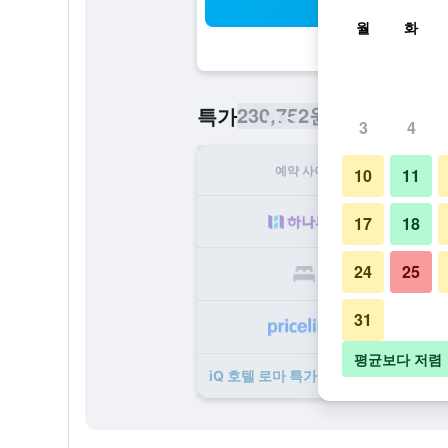
검
월
화
230,752원
특가
/
​최저가 1박당 
3
4
예약 사이트
1
10
11
23
17
18
24
25
24
31
25
평균보다 저렴
iQ 호텔 로마 ​특가 ​상품 38개 ​더 ​보기