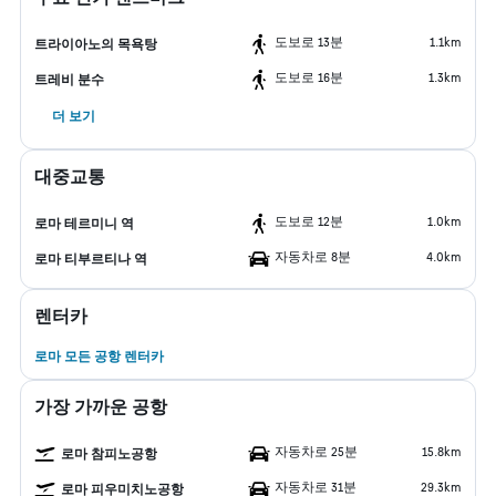
도보로 13분
1.1km
트라이아노의 목욕탕
도보로 16분
1.3km
트레비 분수
더 보기
대중교통
도보로 12분
1.0km
로마 테르미니 역
자동차로 8분
4.0km
로마 티부르티나 역
렌터카
로마 모든 공항 렌터카
가장 가까운 공항
자동차로 25분
15.8km
로마 참피노공항
자동차로 31분
29.3km
로마 피우미치노공항