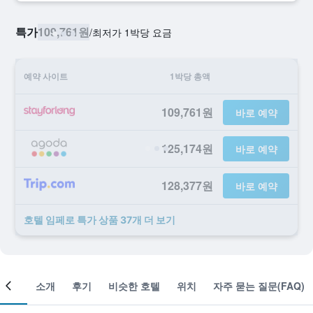
특가
109,761원
/
​최저가 1박당 요금
예약 사이트
1박당 총액
109,761원
바로 예약
125,174원
바로 예약
128,377원
바로 예약
호텔 임페로 ​특가 ​상품 37개 ​더 ​보기
객실
소개
후기
비슷한 호텔
위치
자주 묻는 질문(FAQ)