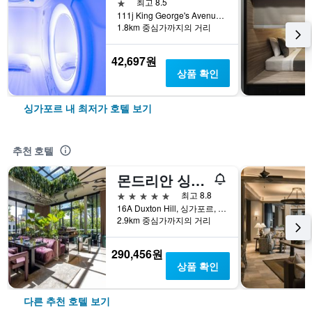
1성급
최고 8.5
111j King George's Avenue, 싱가포르, 싱가포르
1.8km 중심가까지의 거리
42,697원
상품 확인
싱가포르 내 최저가 호텔 보기
추천 호텔
몬드리안 싱가포르 덕스턴
5성급
최고 8.8
16A Duxton Hill, 싱가포르, 싱가포르
2.9km 중심가까지의 거리
290,456원
상품 확인
다른 추천 호텔 보기