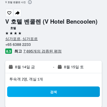
V 호텔 벤쿨렌 사진
V 호텔 벤쿨렌 (V Hotel Bencoolen)
호텔
4성급
싱가포르, 싱가포르
+65 6388 2233
최고
7,695개의 검증된 평점
8.3
8월 14일 금
-
8월 15일 토
​투숙객 2​명, ​객실 1개
검색