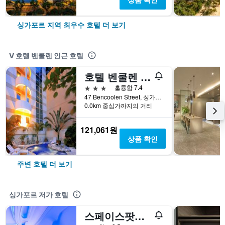
싱가포르 지역 최우수 호텔 더 보기
V 호텔 벤쿨렌 인근 호텔
호텔 벤쿨렌 @ 벤쿨렌 스트리트
3성급
훌륭함 7.4
47 Bencoolen Street, 싱가포르, 싱가포르
0.0km 중심가까지의 거리
121,061원
상품 확인
주변 호텔 더 보기
싱가포르 저가 호텔
스페이스팟@라벤더