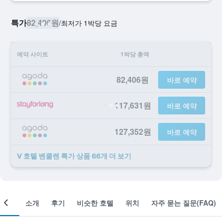
특가
82,406원
/
​최저가 1박당 요금
예약 사이트
1박당 총액
82,406원
바로 예약
117,631원
바로 예약
127,352원
바로 예약
V 호텔 벤쿨렌 ​특가 ​상품 66개 ​더 ​보기
객실
소개
후기
비슷한 호텔
위치
자주 묻는 질문(FAQ)