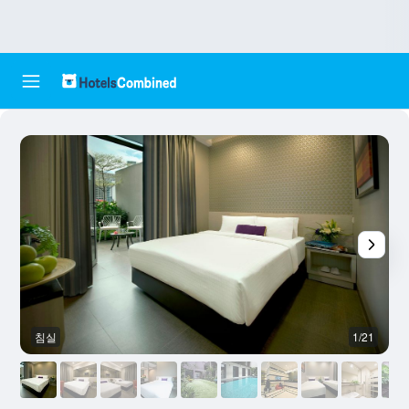
침실
1/21