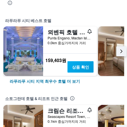
라푸라푸 시티 베스트 호텔
뫼벤픽 호텔 막탄 아일랜드 세부
Punta Engano, Mactan Island, 라푸라푸 시티, 필리핀
0.0km 중심가까지의 거리
159,403원
상품 확인
라푸라푸 시티 지역 최우수 호텔 더 보기
소토그란데 호텔 & 리조트 인근 호텔
크림슨 리조트 & 스파 막탄
Seascapes Resort Town, Mactan Island, Cebu City, 라푸라푸 시티, 필리핀
0.1km 중심가까지의 거리