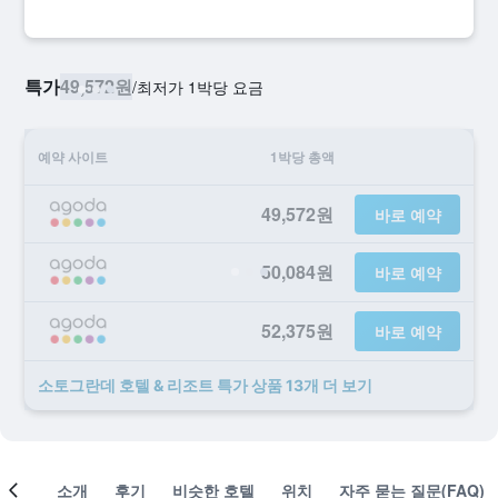
특가
49,572원
/
​최저가 1박당 요금
예약 사이트
1박당 총액
49,572원
바로 예약
50,084원
바로 예약
52,375원
바로 예약
소토그란데 호텔 & 리조트 ​특가 ​상품 13개 ​더 ​보기
객실
소개
후기
비슷한 호텔
위치
자주 묻는 질문(FAQ)