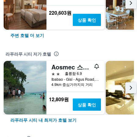
220,603원
상품 확인
주변 호텔 더 보기
라푸라푸 시티 저가 호텔
Aosmec 스퀘어 호텔
2성급
훌륭함 6.9
Ibabao - Gisi - Agus Road, 라푸라푸 시티, 필리핀
4.9km 중심가까지의 거리
12,809원
상품 확인
라푸라푸 시티 내 최저가 호텔 보기