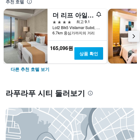
추천 호텔
더 리프 아일랜드 리조트 막탄, 세부
4성급
최고 9.1
Lot2 Blk5 Vistamar Subd, Dapdap, Mactan Lapu-Lapu City, Cebu, 라푸라푸 시티, 필리핀
6.7km 중심가까지의 거리
165,096원
상품 확인
다른 추천 호텔 보기
라푸라푸 시티 둘러보기