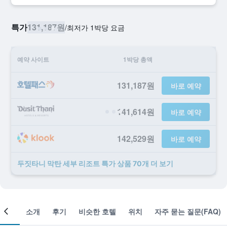
특가
131,187원
/
​최저가 1박당 요금
예약 사이트
1박당 총액
131,187원
바로 예약
141,614원
바로 예약
142,529원
바로 예약
두짓타니 막탄 세부 리조트 ​특가 ​상품 70개 ​더 ​보기
객실
소개
후기
비슷한 호텔
위치
자주 묻는 질문(FAQ)