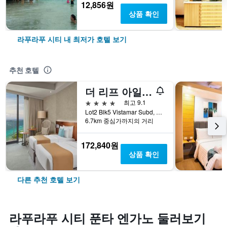
12,856원
상품 확인
라푸라푸 시티 내 최저가 호텔 보기
추천 호텔
더 리프 아일랜드 리조트 막탄, 세부
4성급
최고 9.1
Lot2 Blk5 Vistamar Subd, Dapdap, Mactan Lapu-Lapu City, Cebu, 라푸라푸 시티, 필리핀
6.7km 중심가까지의 거리
172,840원
상품 확인
다른 추천 호텔 보기
라푸라푸 시티 푼타 엔가노 둘러보기