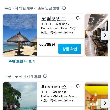
두짓타니 막탄 세부 리조트 인근 호텔
코랄포인트 가든스
3성급
훌륭함 6.2
Punta Engaño Road, 라푸라푸 시티, 필리핀
0.4km 중심가까지의 거리
65,708원
상품 확인
주변 호텔 더 보기
라푸라푸 시티 저가 호텔
Aosmec 스퀘어 호텔
2성급
훌륭함 6.9
Ibabao - Gisi - Agus Road, 라푸라푸 시티, 필리핀
4.9km 중심가까지의 거리