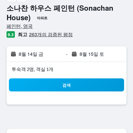
소나찬 하우스 페인턴 (Sonachan
House)
아파트
0​성급
페인턴, 영국
최고
263개의 검증된 평점
9.3
8월 14일 금
-
8월 15일 토
​투숙객 2​명, ​객실 1개
검색