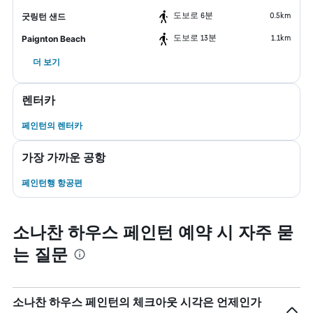
도보로 6분
0.5km
굿링턴 샌드
도보로 13분
1.1km
Paignton Beach
더 보기
렌터카
페인턴​의 렌터카
가장 가까운 공항
페인턴행 항공편
소나찬 하우스 페인턴 예약 시 자주 묻
는 질문
소나찬 하우스 페인턴의 체크아웃 시각은 언제인가