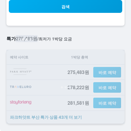
검색
특가
275,483원
/
​최저가 1박당 요금
예약 사이트
1박당 총액
275,483원
바로 예약
278,222원
바로 예약
281,581원
바로 예약
파크하얏트 부산 ​특가 ​상품 43개 ​더 ​보기