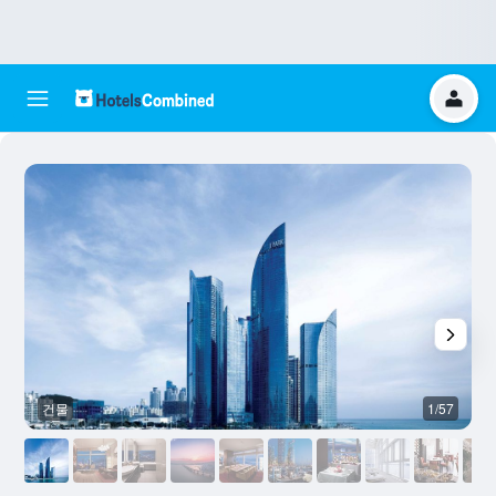
건물
1/57