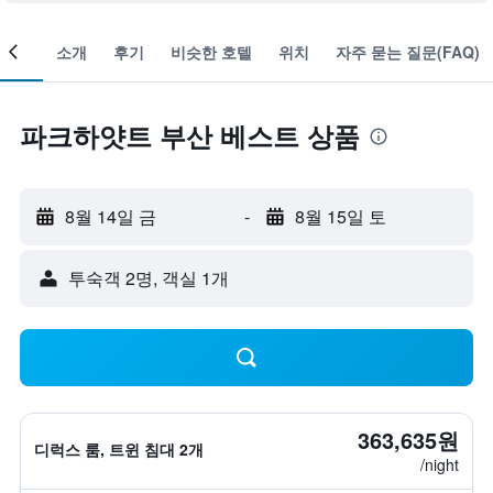
객실
소개
후기
비슷한 호텔
위치
자주 묻는 질문(FAQ)
파크하얏트 부산 베스트 상품
8월 14일 금
-
8월 15일 토
​투숙객 2​명, ​객실 1개
363,635원
디럭스 룸, 트윈 침대 2개
/night