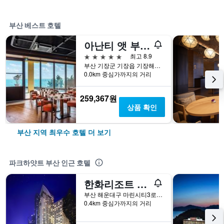
부산 베스트 호텔
아난티 앳 부산 코브
5성급
최고 8.9
부산 기장군 기장읍 기장해안로 268-32
0.0km 중심가까지의 거리
259,367원
상품 확인
부산 지역 최우수 호텔 더 보기
파크하얏트 부산 인근 호텔
한화리조트 해운대
부산 해운대구 마린시티3로 52
0.4km 중심가까지의 거리