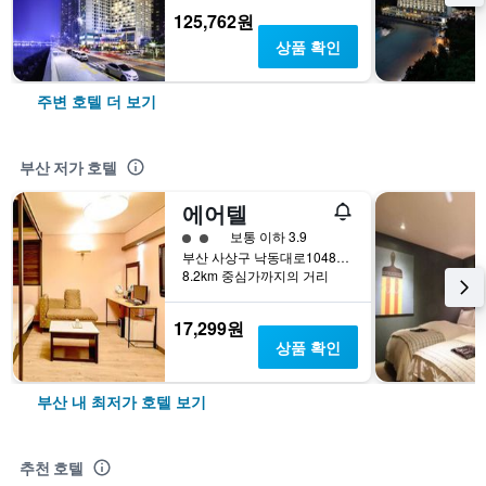
125,762원
상품 확인
주변 호텔 더 보기
부산 저가 호텔
에어텔
2​성급
보통 이하 3.9
부산 사상구 낙동대로1048번길 36 (감전동, 경도정공)
8.2km 중심가까지의 거리
17,299원
상품 확인
부산 내 최저가 호텔 보기
추천 호텔