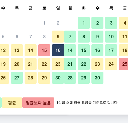
색
수
목
금
토
일
월
화
수
목
금
1
2
1
2
3
4
금
5
6
7
8
9
7
8
9
10
11
기타
박당 총액
12
13
14
15
16
14
15
16
17
18
,263원
바로 예약
19
20
21
22
23
21
22
23
24
25
26
27
28
29
30
28
29
30
해운대 센텀 호텔 사진
,838원
바로 예약
,002원
바로 예약
평균
평균보다 높음
3성급 호텔 평균 요금을 기준으로 합니다.
보기