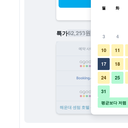
검
월
화
62,263원
특가
/
​최저가 1박당 요
3
4
예약 사이트
1
10
11
62
17
18
24
25
69
31
77
평균보다 저렴
해운대 센텀 호텔 ​특가 ​상품 38개 ​더 ​