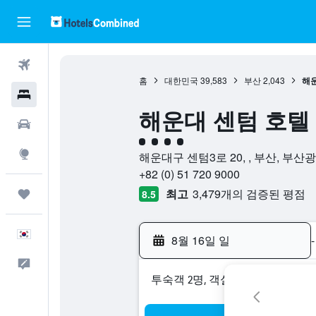
항공권
홈
대한민국
39,583
부산
2,043
해운
호텔
해운대 센텀 호텔 (H
렌터카
4​성급
둘러보기
해운대구 센텀3로 20, , 부산, 부
+82 (0) 51 720 9000
최고
3,479개의 검증된 평점
마이트립
8.5
한국어
8월 16일 일
-
피드백
​투숙객 2​명, ​객실 1개