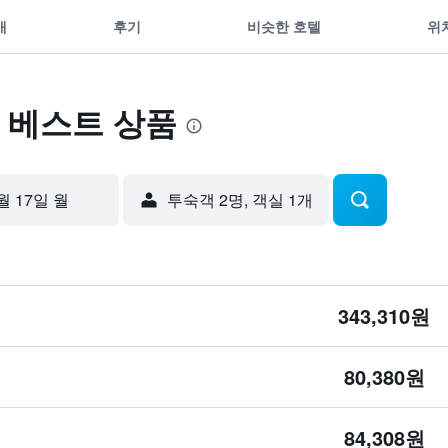
개
후기
비슷한 호텔
위
 베스트 상품
월 17일 월
​투숙객 2​명, ​객실 1개
343,310원
80,380원
84,308원