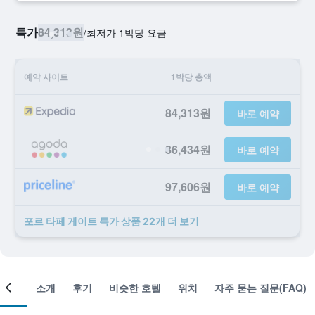
특가
84,313원
/
​최저가 1박당 요금
예약 사이트
1박당 총액
84,313원
바로 예약
86,434원
바로 예약
97,606원
바로 예약
포르 타페 게이트 ​특가 ​상품 22개 ​더 ​보기
객실
소개
후기
비슷한 호텔
위치
자주 묻는 질문(FAQ)