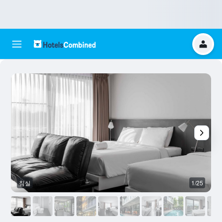
침실
1/25