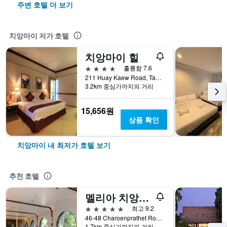
주변 호텔 더 보기
치앙마이 저가 호텔
치앙마이 힐
4성급
훌륭함 7.6
211 Huay Kaew Road, Tambon Sutep, 치앙마이, 태국
3.2km 중심가까지의 거리
15,656원
상품 확인
치앙마이 내 최저가 호텔 보기
추천 호텔
멜리아 치앙마이 (Melia Chiang Mai)
5성급
최고 9.2
46-48 Charoenprathet Road, Changklan, 치앙마이, 태국
1.7km 중심가까지의 거리