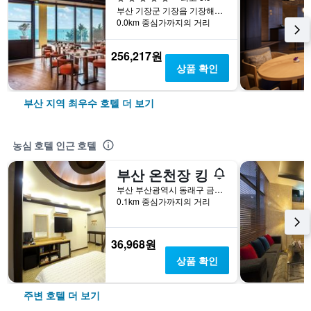
부산 기장군 기장읍 기장해안로 268-32
0.0km 중심가까지의 거리
256,217원
상품 확인
부산 지역 최우수 호텔 더 보기
농심 호텔 인근 호텔
부산 온천장 킹
부산 부산광역시 동래구 금강로124번길 23-13
0.1km 중심가까지의 거리
36,968원
상품 확인
주변 호텔 더 보기