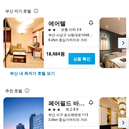
부산 저가 호텔
에어텔
2​성급
보통 이하 3.9
부산 사상구 낙동대로1048번길 36 (감전동, 경도정공)
8.2km 중심가까지의 거리
18,484원
상품 확인
부산 내 최저가 호텔 보기
추천 호텔
페어필드 바이 메리어트 부산 송도 비치
3​성급
최고 8.9
부산 서구 송도해변로 113
3.4km 중심가까지의 거리