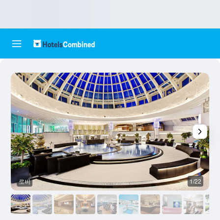
로비
1/22