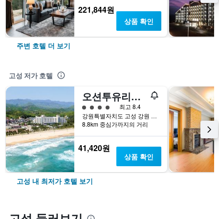
221,844원
상품 확인
주변 호텔 더 보기
고성 저가 호텔
오션투유리조트 속초설악비치 호텔앤콘도
4​성급
최고 8.4
강원특별자치도 고성 강원 고성군 죽왕면 삼포해변길 9
8.8km 중심가까지의 거리
41,420원
상품 확인
고성 내 최저가 호텔 보기
고성 둘러보기