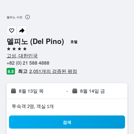
델피노 사진
델피노 (Del Pino)
호텔
4성급
고성, 대한민국
+82 (0) 21 588 4888
최고
2,051개의 검증된 평점
8.5
8월 13일 목
-
8월 14일 금
​투숙객 2​명, ​객실 1개
검색