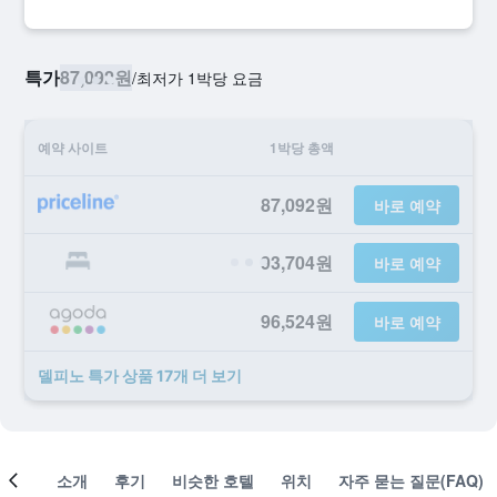
특가
87,092원
/
​최저가 1박당 요금
예약 사이트
1박당 총액
87,092원
바로 예약
93,704원
바로 예약
96,524원
바로 예약
델피노 ​특가 ​상품 17개 ​더 ​보기
객실
소개
후기
비슷한 호텔
위치
자주 묻는 질문(FAQ)