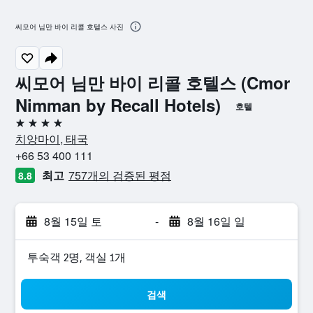
씨모어 님만 바이 리콜 호텔스 사진
씨모어 님만 바이 리콜 호텔스 (Cmor
Nimman by Recall Hotels)
호텔
4성급
치앙마이, 태국
+66 53 400 111
최고
757개의 검증된 평점
8.8
8월 15일 토
-
8월 16일 일
​투숙객 2​명, ​객실 1개
검색