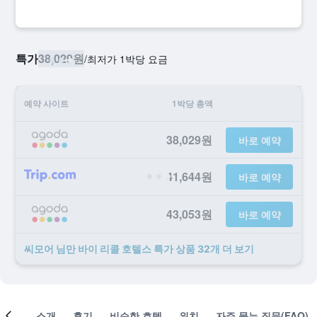
특가
38,029원
/
​최저가 1박당 요금
예약 사이트
1박당 총액
38,029원
바로 예약
41,644원
바로 예약
43,053원
바로 예약
씨모어 님만 바이 리콜 호텔스 ​특가 ​상품 32개 ​더 ​보기
객실
소개
후기
비슷한 호텔
위치
자주 묻는 질문(FAQ)