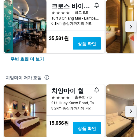
크로스 바이브 치앙마이 디셈
4성급
최고 8.8
10/18 Chiang Mai - Lampang Road, Tambon Changphuang, Amphoe Muang, 치앙마이, 태국
0.1km 중심가까지의 거리
35,581원
상품 확인
주변 호텔 더 보기
치앙마이 저가 호텔
치앙마이 힐
4성급
훌륭함 7.6
211 Huay Kaew Road, Tambon Sutep, 치앙마이, 태국
3.2km 중심가까지의 거리
15,656원
상품 확인