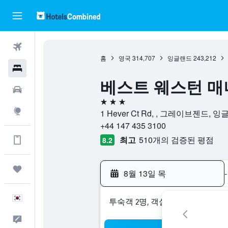
항공권
홈
영국
314,707
잉글랜드
243,212
호텔
베스트 웨스턴 매너 호
렌터카
3성급
둘러보기
1 Hever Ct Rd, , 그레이브젠드, 
+44 147 435 3100
최고
510개의 검증된 평점
앱에서 더 많은 혜택받기
8.2
마이트립
8월 13일 목
-
한국어
​투숙객 2​명, ​객실 1개
피드백