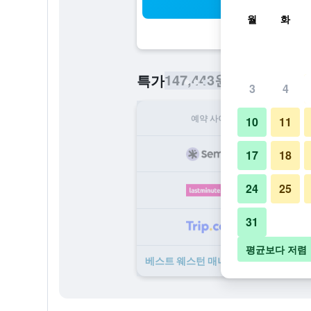
검
월
화
147,443원
특가
/
​최저가 1박당 
3
4
예약 사이트
1
10
11
14
17
18
24
25
16
31
17
평균보다 저렴
베스트 웨스턴 매너 호텔 ​특가 ​상품 14개 