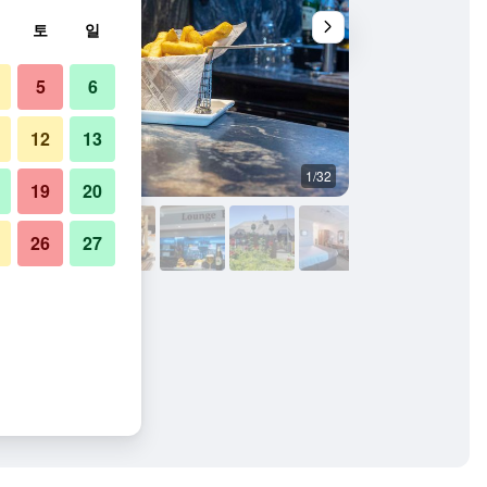
토
일
5
6
12
13
1/32
침실
19
20
26
27