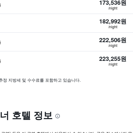
173,536원
음
/night
182,992원
/night
222,506원
음
/night
223,255원
음
/night
추정 지방세 및 수수료를 포함하고 있습니다.
너 호텔 정보