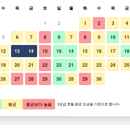
색
수
목
금
토
일
월
화
수
목
금
1
2
1
2
3
4
요금
5
6
7
8
9
7
8
9
10
11
바
박당 총액
12
13
14
15
16
14
15
16
17
18
7,443원
바로 예약
19
20
21
22
23
21
22
23
24
25
26
27
28
29
30
28
29
30
베스트 웨스턴 매너 호텔 사진
5,895원
바로 예약
1,114원
바로 예약
평균
평균보다 높음
3성급 호텔 평균 요금을 기준으로 합니다.
​더 ​보기