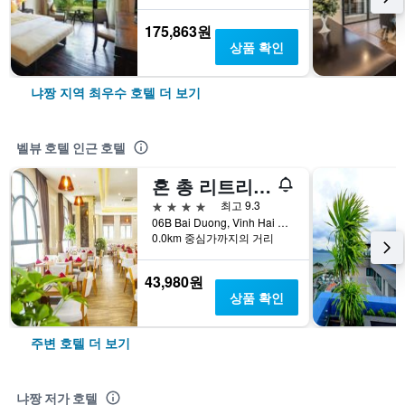
175,863원
상품 확인
냐짱 지역 최우수 호텔 더 보기
벨뷰 호텔 인근 호텔
혼 총 리트리트 호텔
4성급
최고 9.3
06B Bai Duong, Vinh Hai Ward, 냐짱, 베트남
0.0km 중심가까지의 거리
43,980원
상품 확인
주변 호텔 더 보기
냐짱 저가 호텔