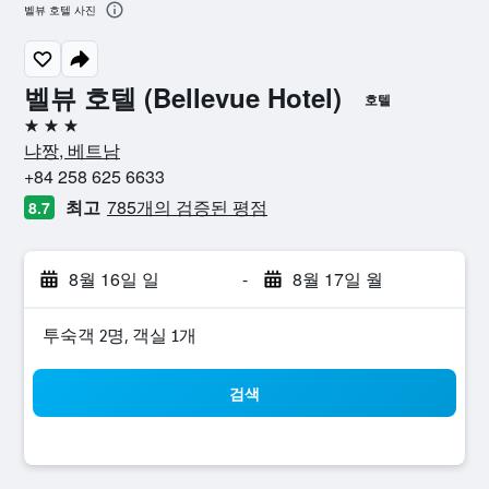
벨뷰 호텔 사진
벨뷰 호텔 (Bellevue Hotel)
호텔
3성급
냐짱, 베트남
+84 258 625 6633
최고
785개의 검증된 평점
8.7
8월 16일 일
-
8월 17일 월
​투숙객 2​명, ​객실 1개
검색