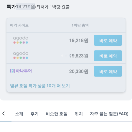
특가
19,218원
/
​최저가 1박당 요금
예약 사이트
1박당 총액
19,218원
바로 예약
19,823원
바로 예약
20,330원
바로 예약
벨뷰 호텔 ​특가 ​상품 10개 ​더 ​보기
객실
소개
후기
비슷한 호텔
위치
자주 묻는 질문(FAQ)