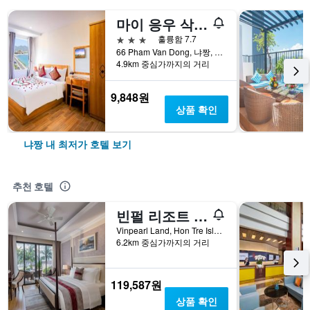
마이 응우 삭 - 이리데슨트 클라우즈 호텔
3성급
훌륭함 7.7
66 Pham Van Dong, 냐짱, 베트남
4.9km 중심가까지의 거리
9,848원
상품 확인
냐짱 내 최저가 호텔 보기
추천 호텔
빈펄 리조트 나트랑
Vinpearl Land, Hon Tre Island, 냐짱, 베트남
6.2km 중심가까지의 거리
119,587원
상품 확인