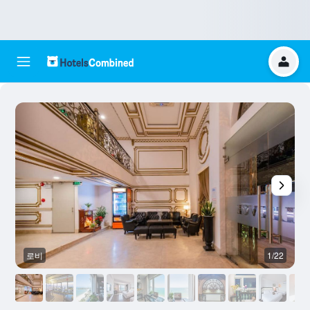
로비
1/22