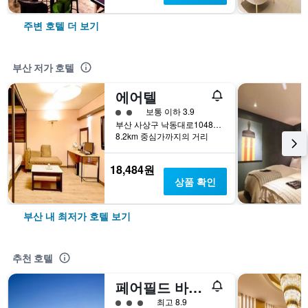
주변 호텔 더 보기
부산 저가 호텔
에어텔
2​성급
보통 이하 3.9
부산 사상구 낙동대로1048번길 36 (감전동, 경도정공)
8.2km 중심가까지의 거리
18,484원
상품 확인
부산 내 최저가 호텔 보기
추천 호텔
페어필드 바이 메리어트 부산 송도 비치
3​성급
최고 8.9