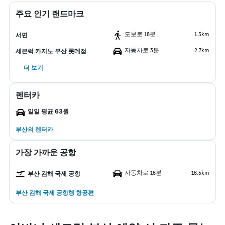
주요 인기 랜드마크
도보로 18분
1.5km
서면
자동차로 3분
2.7km
세븐럭 카지노 부산 롯데점
더 보기
렌터카
일일 평균 63원
부산​의 렌터카
가장 가까운 공항
자동차로 16분
16.5km
부산 김해 국제 공항
부산 김해 국제 공항행 항공편