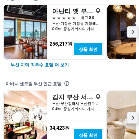
아난티 앳 부산 코브
5성급
최고 8.9
부산 기장군 기장읍 기장해안로 268-32
0.0km 중심가까지의 거리
256,217원
상품 확인
부산 지역 최우수 호텔 더 보기
아바니 센트럴 부산 인근 호텔
김치 부산 서면 게스트하우스
부산 부산광역시 부산진구 황령대로7번길 20-8 (범천동)
0.4km 중심가까지의 거리
34,423원
상품 확인