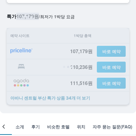
특가
107,179원
/
​최저가 1박당 요금
예약 사이트
1박당 총액
107,179원
바로 예약
110,236원
바로 예약
111,516원
바로 예약
아바니 센트럴 부산 ​특가 ​상품 34개 ​더 ​보기
객실
소개
후기
비슷한 호텔
위치
자주 묻는 질문(FAQ)