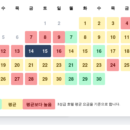
색
수
목
금
토
일
월
화
수
목
금
1
2
1
2
3
4
요금
5
6
7
8
9
7
8
9
10
11
거실
박당 총액
12
13
14
15
16
14
15
16
17
18
5,853원
바로 예약
19
20
21
22
23
21
22
23
24
25
26
27
28
29
30
28
29
30
알타라 스위트 다낭 사진
2,176원
바로 예약
3,854원
바로 예약
평균
평균보다 높음
3성급 호텔 평균 요금을 기준으로 합니다.
​보기