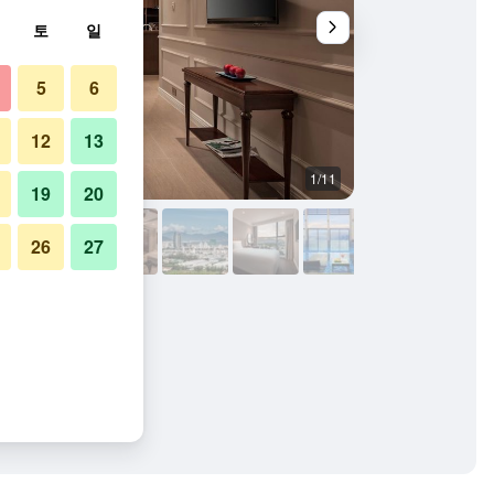
토
일
5
6
12
13
1/11
기타
19
20
26
27