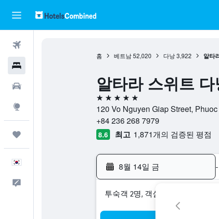
항공권
홈
베트남
52,020
다낭
3,922
알타라
호텔
알타라 스위트 다낭 (A
렌터카
5성급
둘러보기
120 Vo Nguyen Giap Street, Phuo
+84 236 268 7979
최고
1,871개의 검증된 평점
마이트립
8.6
한국어
8월 14일 금
-
피드백
​투숙객 2​명, ​객실 1개