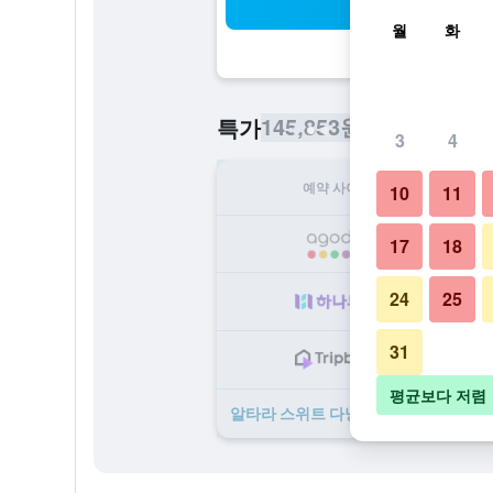
검
월
화
145,853원
특가
/
​최저가 1박당 
3
4
예약 사이트
1
10
11
14
17
18
24
25
16
31
16
평균보다 저렴
알타라 스위트 다낭 ​특가 ​상품 20개 ​더 