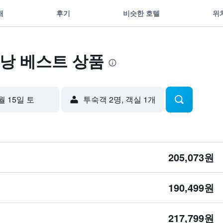
개
후기
비슷한 호텔
위
낭 베스트 상품
월 15일 토
​투숙객 2​명, ​객실 1개
205,073원
190,499원
217,799원