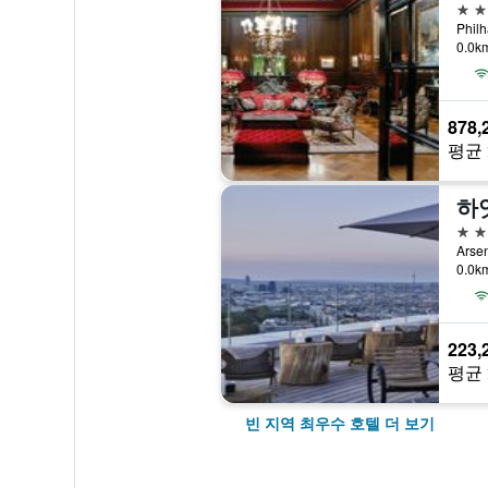
5성
Phil
0.0
878,
평균 
하
5성
Arse
0.0
223,
평균 
빈 지역 최우수 호텔 더 보기