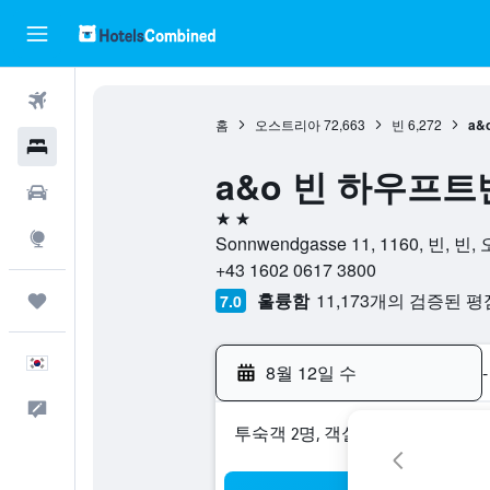
항공권
홈
오스트리아
72,663
빈
6,272
a&
호텔
a&o 빈 하우프트반호
렌터카
2성급
둘러보기
Sonnwendgasse 11, 1160, 빈, 
+43 1602 0617 3800
훌륭함
11,173개의 검증된 평
마이트립
7.0
한국어
8월 12일 수
-
피드백
​투숙객 2​명, ​객실 1개