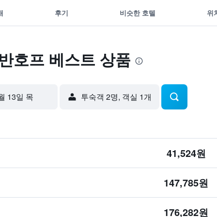
개
후기
비슷한 호텔
위
트반호프 베스트 상품
월 13일 목
​투숙객 2​명, ​객실 1개
41,524원
147,785원
176,282원