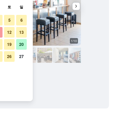
토
일
5
6
12
13
1/10
기타
19
20
26
27