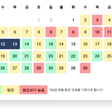
색
수
목
금
토
일
월
화
수
목
금
1
2
1
2
3
4
금
5
6
7
8
9
7
8
9
10
11
바
박당 총액
12
13
14
15
16
14
15
16
17
18
,524원
바로 예약
19
20
21
22
23
21
22
23
24
25
26
27
28
29
30
28
29
30
a&o 빈 하우프트반호프 사진
,394원
바로 예약
,633원
바로 예약
평균
평균보다 높음
3성급 호텔 평균 요금을 기준으로 합니다.
더 ​보기