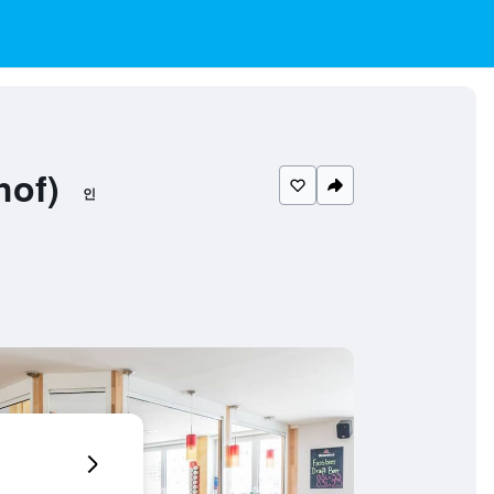
of)
인