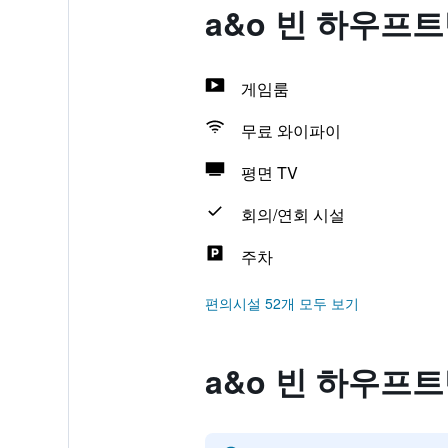
a&o 빈 하우프
게임룸
무료 와이파이
평면 TV
회의/연회 시설
주차
편의시설 52개 모두 보기
a&o 빈 하우프트반