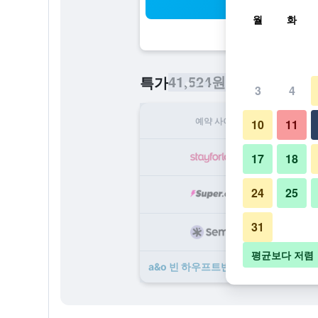
검
월
화
41,524원
특가
/
​최저가 1박당 요
3
4
예약 사이트
1
10
11
41
17
18
24
25
62
31
97
평균보다 저렴
a&o 빈 하우프트반호프 ​특가 ​상품 9개 ​