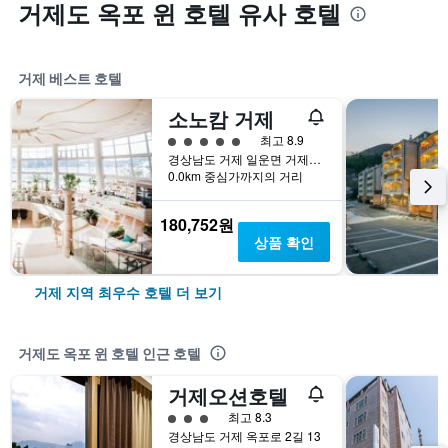
거제도 옥포 윈 호텔 유사 호텔
거제 베스트 호텔
소노캄 거제
5​성급
최고 8.9
경상남도 거제 일운면 거제대로 2660
0.0km 중심가까지의 거리
180,752원
상품 확인
거제 지역 최우수 호텔 더 보기
거제도 옥포 윈 호텔 인근 호텔
거제오션호텔
3​성급
최고 8.3
경상남도 거제 옥포로 2길 13