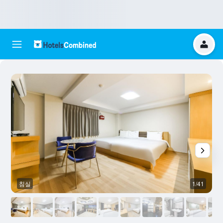
침실
1/41