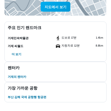
지도에서 보기
주요 인기 랜드마크
도보로 17분
1.4km
거제민속박물관
자동차로 12분
8.8km
거제 씨월드
더 보기
렌터카
거제​의 렌터카
가장 가까운 공항
부산 김해 국제 공항행 항공편