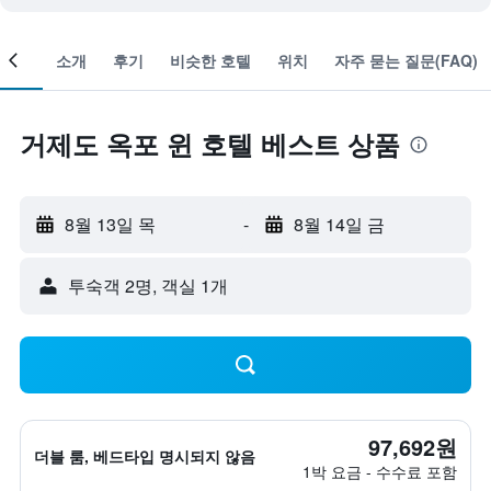
객실
소개
후기
비슷한 호텔
위치
자주 묻는 질문(FAQ)
거제도 옥포 윈 호텔 베스트 상품
8월 13일 목
-
8월 14일 금
​투숙객 2​명, ​객실 1개
97,692원
더블 룸, 베드타입 명시되지 않음
1박 요금 - 수수료 포함