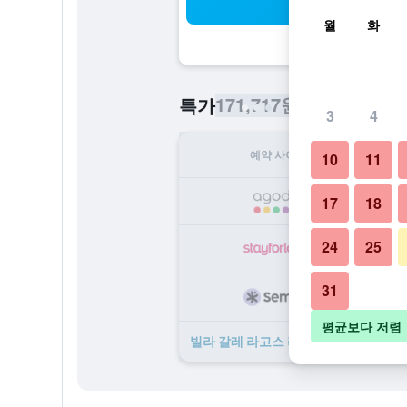
검
월
화
171,717원
특가
/
​최저가 1박당 
3
4
예약 사이트
1
10
11
17
17
18
24
25
18
31
20
평균보다 저렴
빌라 갈레 라고스 리조트 호텔 ​특가 ​상품 