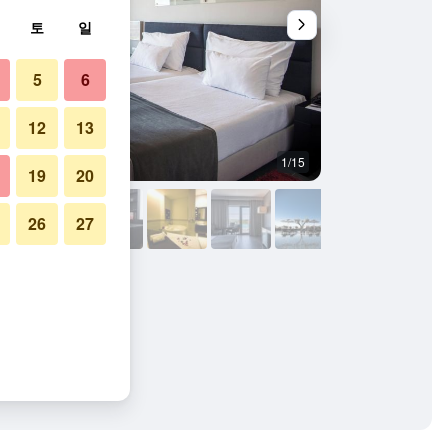
토
일
5
6
12
13
1/15
수영장
19
20
26
27
진