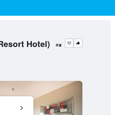
sort Hotel)
호텔