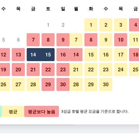
색
수
목
금
토
일
월
화
수
목
금
1
2
1
2
3
4
요금
5
6
7
8
9
7
8
9
10
11
프론트 데스크
박당 총액
12
13
14
15
16
14
15
16
17
18
1,717원
바로 예약
19
20
21
22
23
21
22
23
24
25
26
27
28
29
30
28
29
30
빌라 갈레 라고스 리조트 호텔 사
7,001원
바로 예약
4,121원
바로 예약
평균
평균보다 높음
3성급 호텔 평균 요금을 기준으로 합니다.
26개 ​더 ​보기