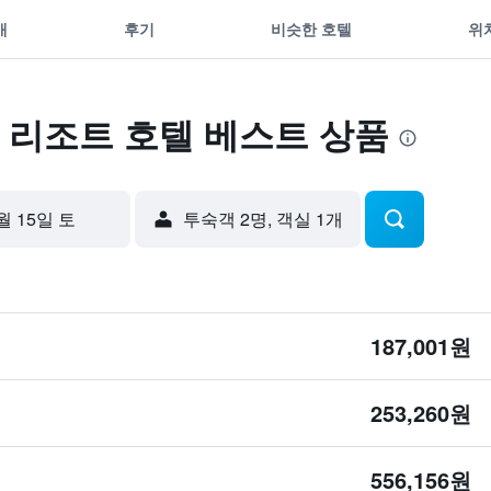
개
후기
비슷한 호텔
위
 리조트 호텔 베스트 상품
월 15일 토
​투숙객 2​명, ​객실 1개
187,001원
253,260원
556,156원