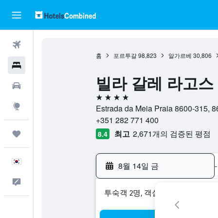
항공권
홈
포르투갈
98,823
알가르베
30,806
호텔
빌라 갈레 라고스 리조트
렌터카
4성급
둘러보기
Estrada da Meia Praia 8600-31
+351 282 771 400
최고
2,671개의 검증된 평점
마이트립
8.4
한국어
8월 14일 금
-
피드백
​투숙객 2​명, ​객실 1개