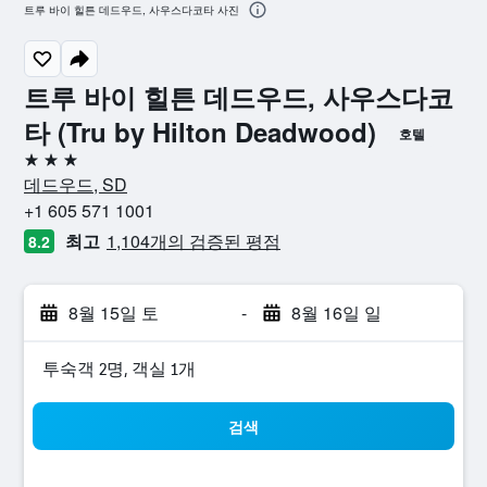
트루 바이 힐튼 데드우드, 사우스다코타 사진
트루 바이 힐튼 데드우드, 사우스다코
타 (Tru by Hilton Deadwood)
호텔
3성급
데드우드, SD
+1 605 571 1001
최고
1,104개의 검증된 평점
8.2
8월 15일 토
-
8월 16일 일
​투숙객 2​명, ​객실 1개
검색