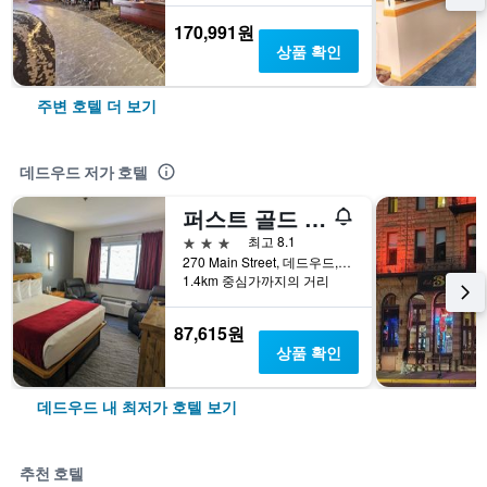
170,991원
상품 확인
주변 호텔 더 보기
데드우드 저가 호텔
퍼스트 골드 게이밍 리조트
3성급
최고 8.1
270 Main Street, 데드우드, SD, 미국
1.4km 중심가까지의 거리
87,615원
상품 확인
데드우드 내 최저가 호텔 보기
추천 호텔