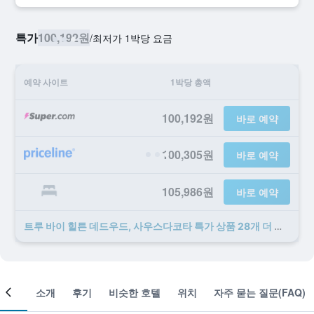
특가
100,192원
/
​최저가 1박당 요금
예약 사이트
1박당 총액
100,192원
바로 예약
100,305원
바로 예약
105,986원
바로 예약
트루 바이 힐튼 데드우드, 사우스다코타 ​특가 ​상품 28개 ​더 ​보기
객실
소개
후기
비슷한 호텔
위치
자주 묻는 질문(FAQ)