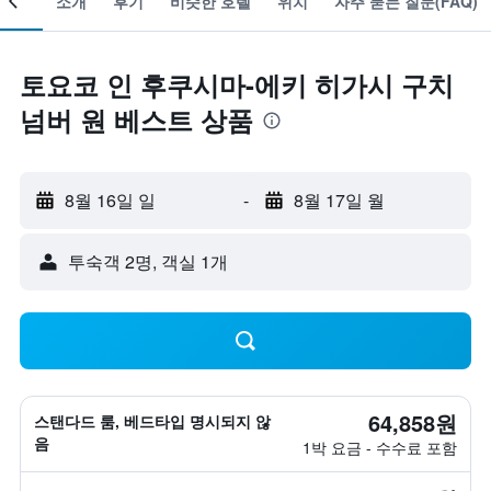
소개
후기
비슷한 호텔
위치
자주 묻는 질문(FAQ)
토요코 인 후쿠시마-에키 히가시 구치
넘버 원 베스트 상품
8월 16일 일
-
8월 17일 월
​투숙객 2​명, ​객실 1개
64,858원
스탠다드 룸, 베드타입 명시되지 않
음
1박 요금 - 수수료 포함