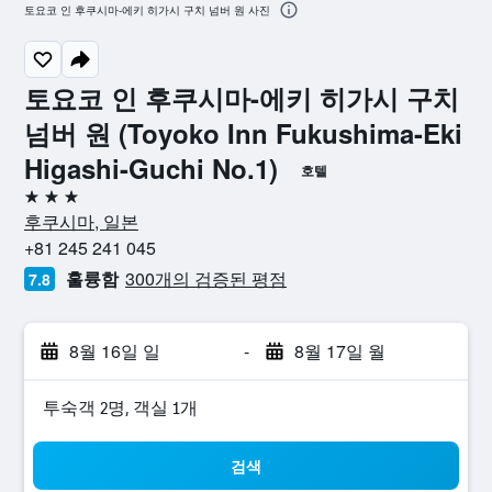
토요코 인 후쿠시마-에키 히가시 구치 넘버 원 사진
토요코 인 후쿠시마-에키 히가시 구치
넘버 원 (Toyoko Inn Fukushima-Eki
Higashi-Guchi No.1)
호텔
3성급
후쿠시마, 일본
+81 245 241 045
훌륭함
300개의 검증된 평점
7.8
8월 16일 일
-
8월 17일 월
​투숙객 2​명, ​객실 1개
검색