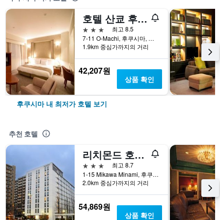
호텔 산쿄 후쿠시마
3성급
최고 8.5
7-11 O-Machi, 후쿠시마, 일본
1.9km 중심가까지의 거리
42,207원
상품 확인
후쿠시마 내 최저가 호텔 보기
추천 호텔
리치몬드 호텔 후쿠시마 에키마에
3성급
최고 8.7
1-15 Mikawa Minami, 후쿠시마, 일본
2.0km 중심가까지의 거리
54,869원
상품 확인