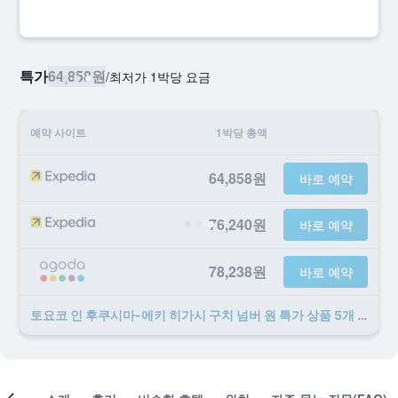
특가
64,858원
/
​최저가 1박당 요금
예약 사이트
1박당 총액
64,858원
바로 예약
76,240원
바로 예약
78,238원
바로 예약
토요코 인 후쿠시마-에키 히가시 구치 넘버 원 ​특가 ​상품 5개 ​더 ​보기
객실