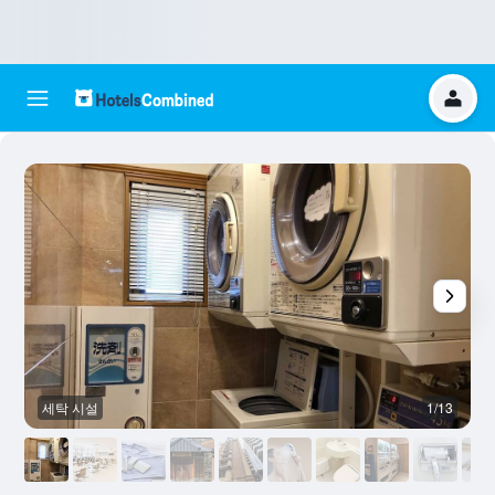
세탁 시설
1/13