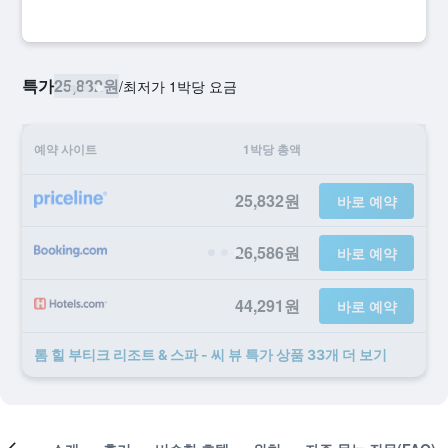
특가
25,832원
/
​최저가 1박당 요금
예약 사이트
1박당 총액
25,832원
바로 예약
26,586원
바로 예약
44,291원
바로 예약
톰 힐 부티크 리조트 & 스파 - 씨 뷰 ​특가 ​상품 33개 ​더 ​보기
객실