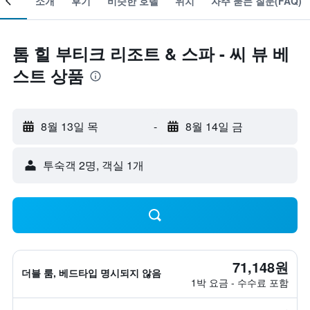
소개
후기
비슷한 호텔
위치
자주 묻는 질문(FAQ)
톰 힐 부티크 리조트 & 스파 - 씨 뷰 베
스트 상품
8월 13일 목
-
8월 14일 금
​투숙객 2​명, ​객실 1개
71,148원
더블 룸, 베드타입 명시되지 않음
1박 요금 - 수수료 포함