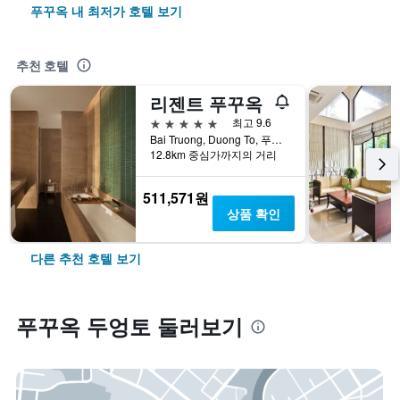
푸꾸옥 내 최저가 호텔 보기
추천 호텔
리젠트 푸꾸옥
5성급
최고 9.6
Bai Truong, Duong To, 푸꾸옥, 베트남
12.8km 중심가까지의 거리
511,571원
상품 확인
다른 추천 호텔 보기
푸꾸옥 두엉토 둘러보기