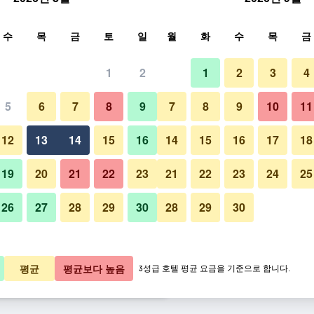
색
수
목
금
토
일
월
화
수
목
금
1
2
1
2
3
4
요금
5
6
7
8
9
7
8
9
10
11
로비
박당 총액
12
13
14
15
16
14
15
16
17
18
6,953원
바로 예약
19
20
21
22
23
21
22
23
24
25
26
27
28
29
30
28
29
30
9,372원
바로 예약
8,253원
바로 예약
더 소셜 허브 암스테르담 시티 사
평균
평균보다 높음
3성급 호텔 평균 요금을 기준으로 합니다.
74개 ​더 ​보기