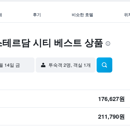
개
후기
비슷한 호텔
위
스테르담 시티 베스트 상품
월 14일 금
​투숙객 2​명, ​객실 1개
176,627원
211,790원