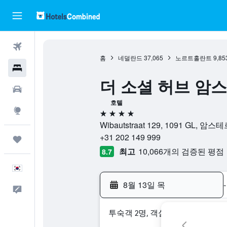
항공권
홈
네덜란드
37,065
노르트홀란트
9,85
호텔
더 소셜 허브 암스테르
렌터카
호텔
둘러보기
4성급
Wibautstraat 129, 1091 GL
+31 202 149 999
마이트립
최고
10,066개의 검증된 평점
8.7
한국어
8월 13일 목
-
피드백
​투숙객 2​명, ​객실 1개