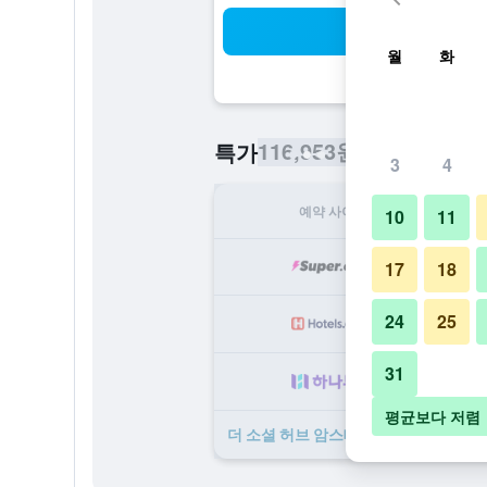
검
월
화
116,953원
특가
/
​최저가 1박당 
3
4
예약 사이트
1
10
11
11
17
18
24
25
13
31
14
평균보다 저렴
더 소셜 허브 암스테르담 시티 ​특가 ​상품 