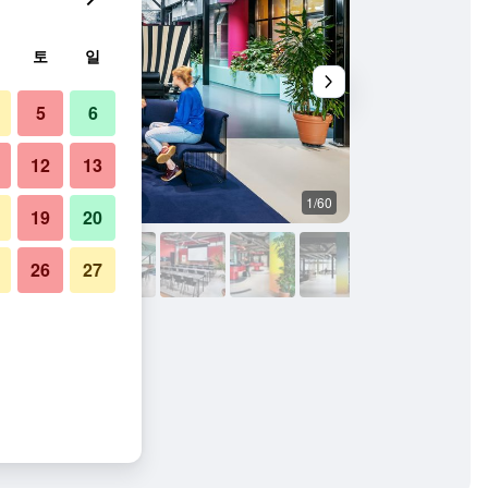
토
일
5
6
12
13
1/60
야외뷰
19
20
26
27
진