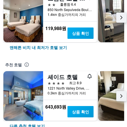
2성급
훌륭함 6.4
850 North Sepulveda Boulevard, 맨해튼 비치, CA, 미국
1.4km 중심가까지의 거리
119,988원
상품 확인
맨해튼 비치 내 최저가 호텔 보기
추천 호텔
셰이드 호텔
4성급
최고 8.9
1221 North Valley Drive, 맨해튼 비치, CA, 미국
0.3km 중심가까지의 거리
643,693원
상품 확인
다른 추천 호텔 보기