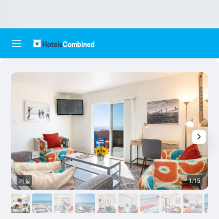
거실
1/15