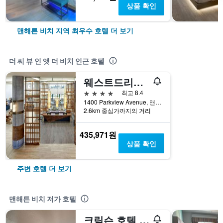
상품 확인
맨해튼 비치 지역 최우수 호텔 더 보기
더 씨 뷰 인 앳 더 비치 인근 호텔
웨스트드리프트 맨하탄 비치 오토그래프 컬렉션
4성급
최고 8.4
1400 Parkview Avenue, 맨해튼 비치, CA, 미국
2.6km 중심가까지의 거리
435,971원
상품 확인
주변 호텔 더 보기
맨해튼 비치 저가 호텔
크림슨 호텔 맨하튼 비치