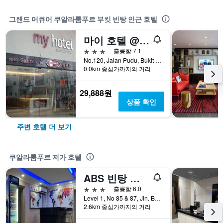
그랜드 머큐어 쿠알라룸푸르 부킷 빈탕 인근 호텔
마이 호텔 @ 부킷 빈탕
3성급
훌륭함 7.1
No.120, Jalan Pudu, Bukit Bintang, 쿠알라룸푸르, 말레이시아
0.0km 중심가까지의 거리
29,888원
상품 확인
주변 호텔 더 보기
쿠알라룸푸르 저가 호텔
ABS 빈탕 게스트하우스
3성급
훌륭함 6.0
Level 1, No 85 & 87, Jln. Bukit Bintang, 쿠알라룸푸르, 말레이시아
2.6km 중심가까지의 거리