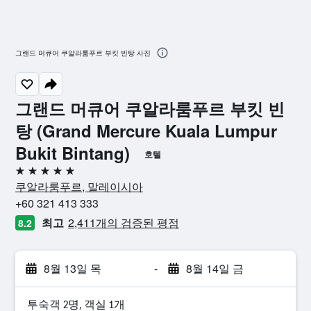
그랜드 머큐어 쿠알라룸푸르 부킷 빈탕 사진
그랜드 머큐어 쿠알라룸푸르 부킷 빈
탕 (Grand Mercure Kuala Lumpur
Bukit Bintang)
호텔
5성급
쿠알라룸푸르, 말레이시아
+60 321 413 333
최고
2,411개의 검증된 평점
8.2
8월 13일 목
-
8월 14일 금
​투숙객 2​명, ​객실 1개