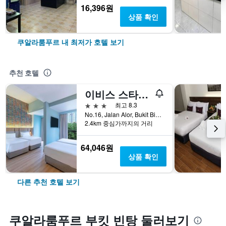
16,396원
상품 확인
쿠알라룸푸르 내 최저가 호텔 보기
추천 호텔
이비스 스타일스 쿠알라룸푸르 부킷 빈탕
3성급
최고 8.3
No.16, Jalan Alor, Bukit Bintang, 쿠알라룸푸르, 말레이시아
2.4km 중심가까지의 거리
64,046원
상품 확인
다른 추천 호텔 보기
쿠알라룸푸르 부킷 빈탕 둘러보기