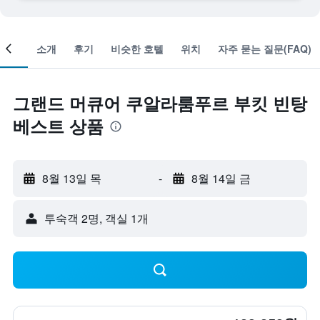
객실
소개
후기
비슷한 호텔
위치
자주 묻는 질문(FAQ)
그랜드 머큐어 쿠알라룸푸르 부킷 빈탕
베스트 상품
8월 13일 목
-
8월 14일 금
​투숙객 2​명, ​객실 1개