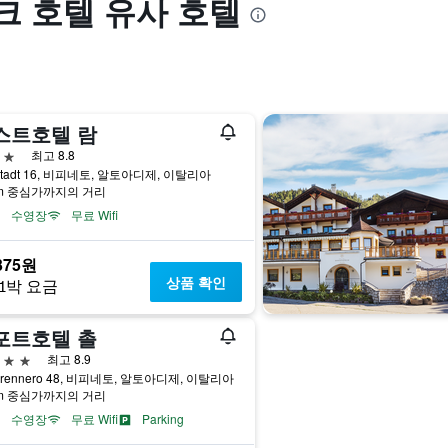
 호텔 유사 호텔
스트호텔 람
급
최고 8.8
stadt 16, 비피네토, 알토아디제, 이탈리아
km 중심가까지의 거리
수영장
무료 Wifi
375원
상품 확인
1박 요금
포트호텔 촐
급
최고 8.9
 Brennero 48, 비피네토, 알토아디제, 이탈리아
km 중심가까지의 거리
수영장
무료 Wifi
Parking