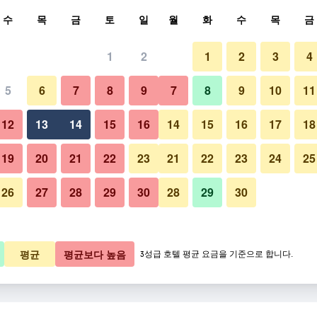
색
수
목
금
토
일
월
화
수
목
금
1
2
1
2
3
4
요금
5
6
7
8
9
7
8
9
10
11
박당 총액
12
13
14
15
16
14
15
16
17
18
5,384원
바로 예약
19
20
21
22
23
21
22
23
24
25
26
27
28
29
30
28
29
30
1,675원
바로 예약
2,045원
바로 예약
평균
평균보다 높음
3성급 호텔 평균 요금을 기준으로 합니다.