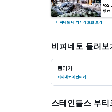
452,
평균 
비피네토 내 최저가 호텔 보기
비피네토 둘러보
렌터카
비피네토​의 렌터카
스테인들스 부티크