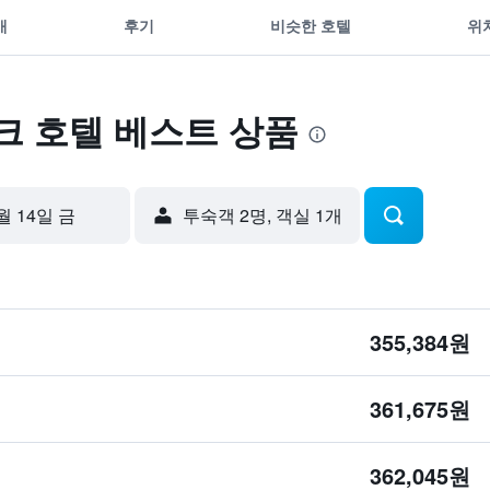
개
후기
비슷한 호텔
위
크 호텔 베스트 상품
월 14일 금
​투숙객 2​명, ​객실 1개
355,384원
361,675원
362,045원