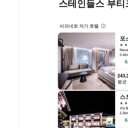
스테인들스 부티크
비피네토 저가 호텔
포
3성
Neu
0.4
243,
평균 
스
4성
Via
2.3