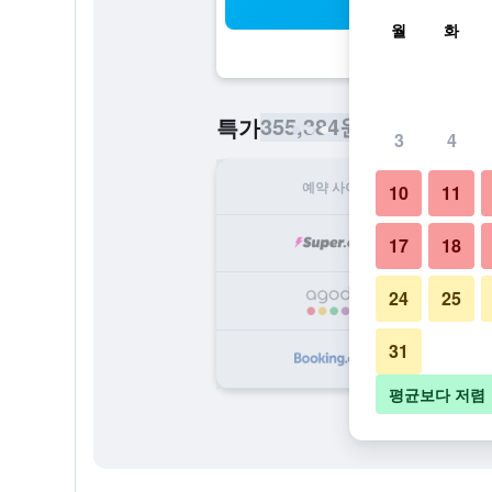
검
월
화
355,384원
특가
/
​최저가 1박당 
3
4
예약 사이트
1
10
11
35
17
18
24
25
36
31
36
평균보다 저렴