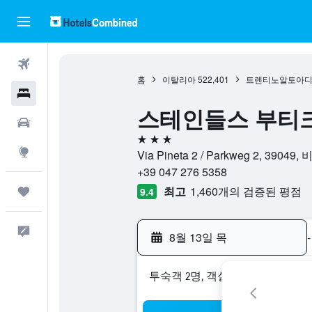
항공권
홈
이탈리아
522,401
트렌티노알토아
호텔
스테인들스 부티크 호텔 
렌터카
3성급
둘러보기
Via Pineta 2 / Parkweg 2, 3
+39 047 276 5358
최고
1,460개의 검증된 평점
마이트립
9.4
피드백
8월 13일 목
-
​투숙객 2​명, ​객실 1개