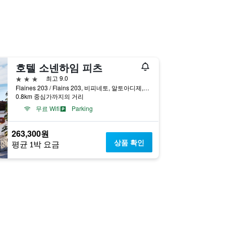
호텔 소넨하임 피츠
3성급
최고 9.0
Flaines 203 / Flains 203, 비피네토, 알토아디제, 이탈리아
0.8km 중심가까지의 거리
무료 Wifi
Parking
263,300원
상품 확인
평균 1박 요금