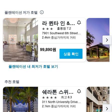
플랜테이션 저가 호텔
라 퀸타 인 & 스위트 바이 윈덤 플랜테이션 - 사우스웨스트 6번가
3성급
훌륭함 7.2
7901 Southwest 6th Street, 플랜테이션, FL, 미국
2.4km 중심가까지의 거리
99,890원
상품 확인
플랜테이션 내 최저가 호텔 보기
추천 호텔
쉐라톤 스위트 포트 로더데일 웨스트
4성급
최고 8.3
311 North University Drive, 플랜테이션, FL, 미국
2.1km 중심가까지의 거리