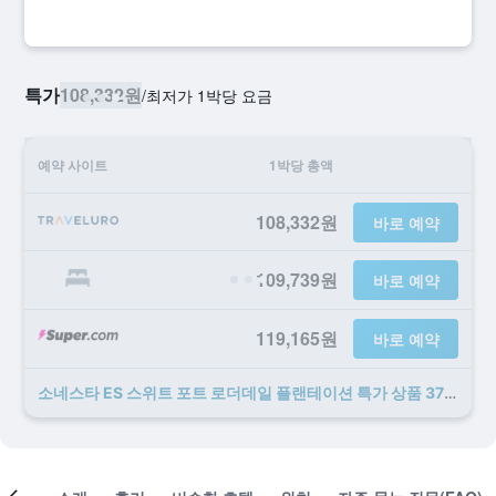
특가
108,332원
/
​최저가 1박당 요금
예약 사이트
1박당 총액
108,332원
바로 예약
109,739원
바로 예약
119,165원
바로 예약
소네스타 ES 스위트 포트 로더데일 플랜테이션 ​특가 ​상품 37개 ​더 ​보기
객실