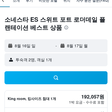
소개
후기
비슷한 호텔
위치
자주 묻는 질문(FAQ)
소네스타 ES 스위트 포트 로더데일 플
랜테이션 베스트 상품
8월 16일 일
-
8월 17일 월
​투숙객 2​명, ​객실 1개
192,057원
King room, 킹사이즈 침대 1개
1박 요금 - 수수료 포함