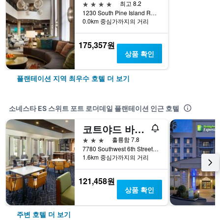
4성급
최고 8.2
1230 South Pine Island Road, 플랜테이션, FL, 미국
0.0km 중심가까지의 거리
175,357원
상품 확인
플랜테이션 지역 최우수 호텔 더 보기
소네스타 ES 스위트 포트 로더데일 플랜테이션 인근 호텔
코트야드 바이 메리어트 포트 로더데일 시티 오브 플랜테이션
3성급
훌륭함 7.8
7780 Southwest 6th Street, 플랜테이션, FL, 미국
1.6km 중심가까지의 거리
121,458원
상품 확인
주변 호텔 더 보기