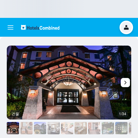
건물
1/34