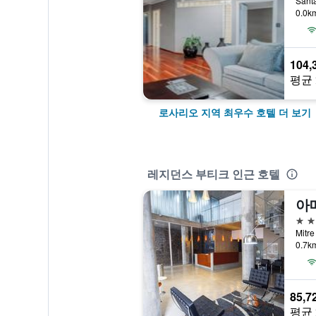
San
0.0
104,
평균 
로사리오 지역 최우수 호텔 더 보기
레지던스 부티크 인근 호텔
아
4성
Mit
0.7
85,7
평균 