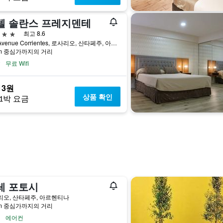
텔 솔란스 프레지덴테
급
최고 8.6
919 Avenue Corrientes, 로사리오, 산타페주, 아르헨티나
km 중심가까지의 거리
무료 Wifi
13원
상품 확인
1박 요금
레 포토시
리오, 산타페주, 아르헨티나
km 중심가까지의 거리
에어컨