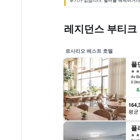
후기가 없습니다. 필터를 해제하거나 
레지던스 부티크
로사리오 베스트 호텔
5성
0.0
164,
평균 
플
4성