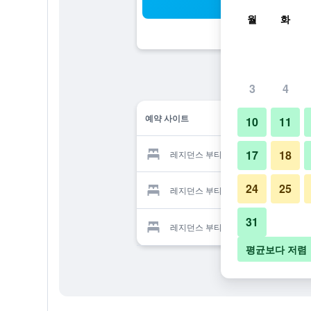
검
월
화
3
4
예약 사이트
10
11
17
18
레지던스 부티크 예약 업체
24
25
레지던스 부티크 예약 업체
31
레지던스 부티크 예약 업체
평균보다 저렴