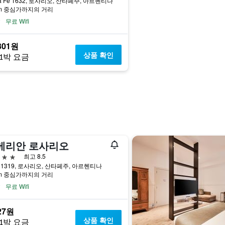
ta Fe 1632, 로사리오, 산타페주, 아르헨티나
km 중심가까지의 거리
무료 Wifi
301원
상품 확인
1박 요금
메리안 로사리오
급
최고 8.5
re 1319, 로사리오, 산타페주, 아르헨티나
km 중심가까지의 거리
무료 Wifi
27원
상품 확인
1박 요금