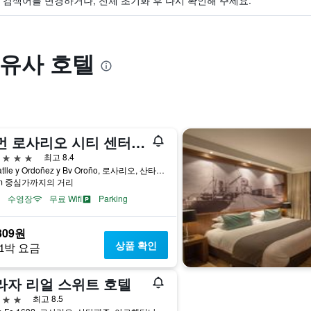
검색어를 변경하거나, 전체 초기화 후 다시 확인해 주세요.
 유사 호텔
풀먼 로사리오 시티 센터 호텔
급
최고 8.4
Av Batlle y Ordoñez y Bv Oroño, 로사리오, 산타페주, 아르헨티나
km 중심가까지의 거리
수영장
무료 Wifi
Parking
309원
상품 확인
1박 요금
라자 리얼 스위트 호텔
급
최고 8.5