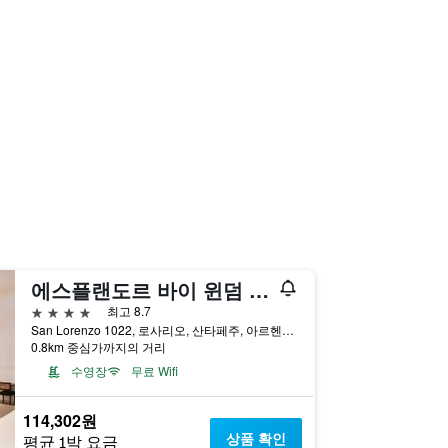
에스플랜도르 바이 윈덤 사보이 로사리오
4성급
최고 8.7
San Lorenzo 1022, 로사리오, 산타페주, 아르헨티나
0.8km 중심가까지의 거리
수영장
무료 Wifi
114,302원
상품 확인
평균 1박 요금