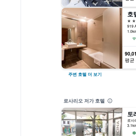
호
4성
1.0
90,0
평균 
주변 호텔 더 보기
로사리오 저가 호텔
토
로사
3.1