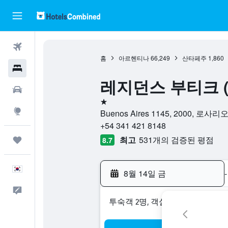
항공권
홈
아르헨티나
66,249
산타페주
1,860
호텔
레지던스 부티크 (Ré
렌터카
1성급
둘러보기
Buenos Aires 1145, 2000, 
+54 341 421 8148
최고
531개의 검증된 평점
마이트립
8.7
한국어
8월 14일 금
-
피드백
​투숙객 2​명, ​객실 1개