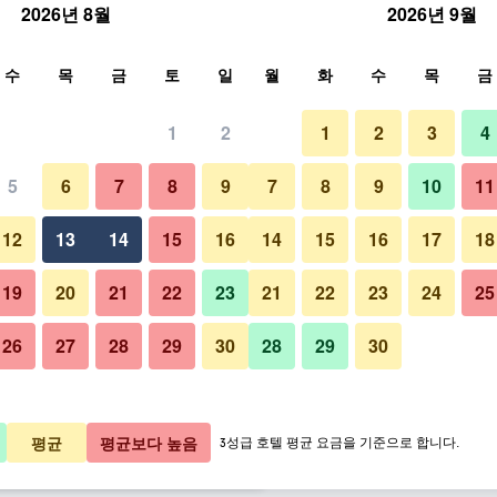
2026년 8월
2026년 9월
색
수
목
금
토
일
월
화
수
목
금
1
2
1
2
3
4
요금
5
6
7
8
9
7
8
9
10
11
건물
박당 총액
12
13
14
15
16
14
15
16
17
18
6,202원
바로 예약
19
20
21
22
23
21
22
23
24
25
26
27
28
29
30
28
29
30
선데이 리조트 마리나 볼프스브
0,739원
바로 예약
8,453원
바로 예약
평균
평균보다 높음
3성급 호텔 평균 요금을 기준으로 합니다.
상품 27개 ​더 ​보기