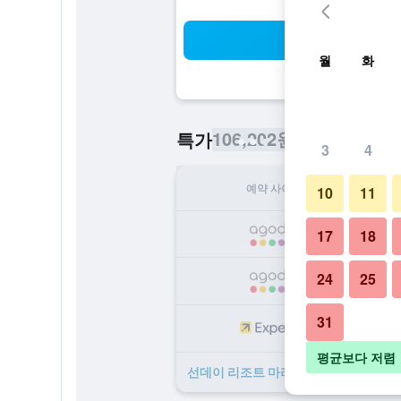
검
월
화
106,202원
특가
/
​최저가 1박당 
3
4
예약 사이트
1
10
11
10
17
18
24
25
13
31
13
평균보다 저렴
선데이 리조트 마리나 볼프스브루흐 ​특가 ​