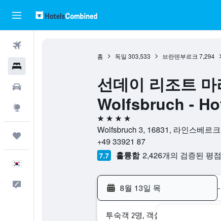
항공권
홈
독일
303,533
브란덴부르크
7,294
호텔
선데이 리조트 마리나
렌터카
Wolfsbruch - Hot
둘러보기
4성급
Wolfsbruch 3, 16831, 라인스
마이트립
+49 33921 87
훌륭함
2,426개의 검증된 평
7.7
한국어
피드백
8월 13일 목
-
​투숙객 2​명, ​객실 1개