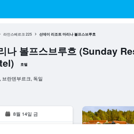
라인스베르크
225
선데이 리조트 마리나 볼프스브루흐
 볼프스브루흐 (Sunday Resor
el)
호텔
베르크, 브란덴부르크, 독일
점
8월 14일 금