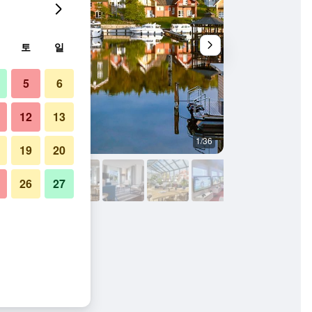
토
일
5
6
12
13
1/36
야외뷰
19
20
26
27
루흐 사진