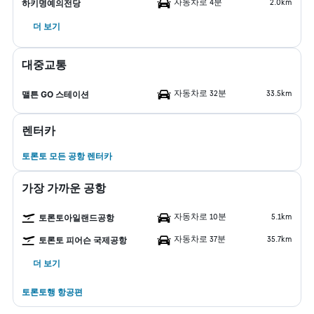
자동차로 4분
2.0km
하키명예의전당
더 보기
대중교통
자동차로 32분
33.5km
맬튼 GO 스테이션
렌터카
토론토 모든 공항 렌터카
가장 가까운 공항
자동차로 10분
5.1km
토론토아일랜드공항
자동차로 37분
35.7km
토론토 피어슨 국제공항
더 보기
토론토행 항공편