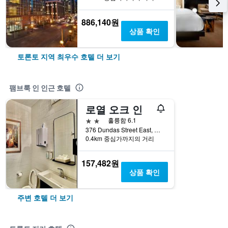
886,140원
상품 확인
토론토 지역 최우수 호텔 더 보기
팸브룩 인 인근 호텔
로열 오크 인
2성급
훌륭함 6.1
376 Dundas Street East, 토론토, ON, 캐나다
0.4km 중심가까지의 거리
157,482원
상품 확인
주변 호텔 더 보기