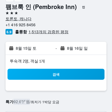
팸브룩 인 (Pembroke Inn)
인
3성급
토론토, 캐나다
+1 416 925 8456
훌륭함
1,513개의 검증된 평점
6.9
8월 15일 토
-
8월 16일 일
​투숙객 2​명, ​객실 1개
검색
특가
92,625원
/
​최저가 1박당 요금