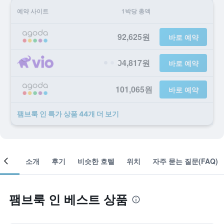
예약 사이트
1박당 총액
92,625원
바로 예약
94,817원
바로 예약
101,065원
바로 예약
팸브룩 인 ​특가 ​상품 44개 ​더 ​보기
객실
소개
후기
비슷한 호텔
위치
자주 묻는 질문(FAQ)
팸브룩 인 베스트 상품