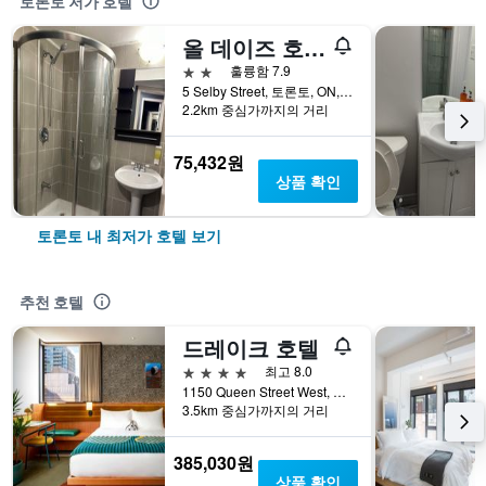
토론토 저가 호텔
올 데이즈 호스텔
2성급
훌륭함 7.9
5 Selby Street, 토론토, ON, 캐나다
2.2km 중심가까지의 거리
75,432원
상품 확인
토론토 내 최저가 호텔 보기
추천 호텔
드레이크 호텔
4성급
최고 8.0
1150 Queen Street West, 토론토, ON, 캐나다
3.5km 중심가까지의 거리
385,030원
상품 확인