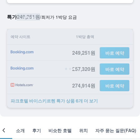
특가
249,251원
/
​최저가 1박당 요금
예약 사이트
1박당 총액
249,251원
바로 예약
257,320원
바로 예약
274,914원
바로 예약
파크호텔 바이스키르헨 ​특가 ​상품 6개 ​더 ​보기
객실
소개
후기
비슷한 호텔
위치
자주 묻는 질문(FAQ)