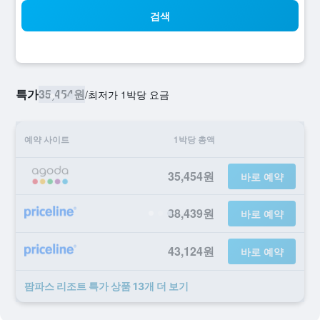
검색
특가
35,454원
/
​최저가 1박당 요금
예약 사이트
1박당 총액
35,454원
바로 예약
38,439원
바로 예약
43,124원
바로 예약
팜파스 리조트 ​특가 ​상품 13개 ​더 ​보기