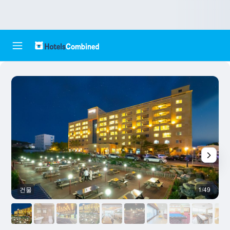
건물
1/49