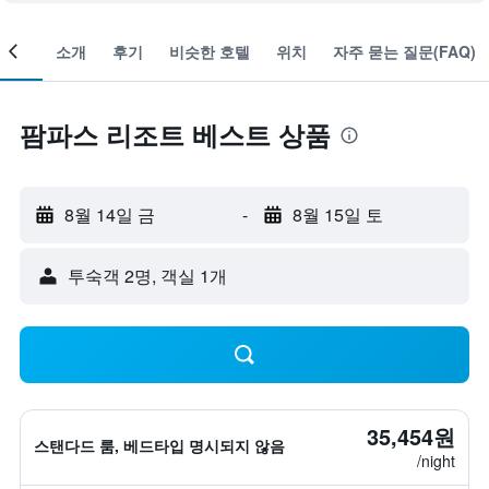
객실
소개
후기
비슷한 호텔
위치
자주 묻는 질문(FAQ)
팜파스 리조트 베스트 상품
8월 14일 금
-
8월 15일 토
​투숙객 2​명, ​객실 1개
35,454원
스탠다드 룸, 베드타입 명시되지 않음
/night