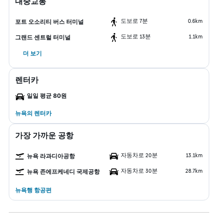
대중교통
도보로 7분
0.6km
포트 오소리티 버스 터미널
도보로 13분
1.1km
그랜드 센트럴 터미널
더 보기
렌터카
일일 평균 80원
뉴욕​의 렌터카
가장 가까운 공항
자동차로 20분
13.1km
뉴욕 라과디아공항
자동차로 30분
28.7km
뉴욕 존에프케네디 국제공항
뉴욕행 항공편