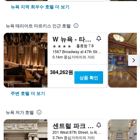
뉴욕 지역 최우수 호텔 더 보기
뉴욕 매리어트 마르키스 인근 호텔
W 뉴욕 - 타임스퀘어
4성급
훌륭함 7.8
1567 Broadway at 47th Street, 뉴욕, NY, 미국
0.1km 중심가까지의 거리
384,262원
상품 확인
주변 호텔 더 보기
뉴욕 저가 호텔
센트럴 파크 웨스트 호스텔
201 West 87th Street, 뉴욕, NY, 미국
3.7km 중심가까지의 거리