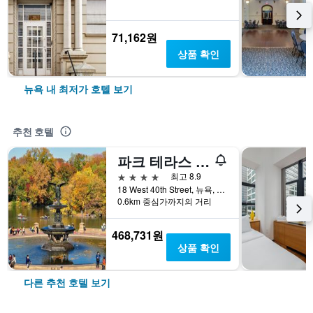
71,162원
상품 확인
뉴욕 내 최저가 호텔 보기
추천 호텔
파크 테라스 호텔
4성급
최고 8.9
18 West 40th Street, 뉴욕, NY, 미국
0.6km 중심가까지의 거리
468,731원
상품 확인
다른 추천 호텔 보기