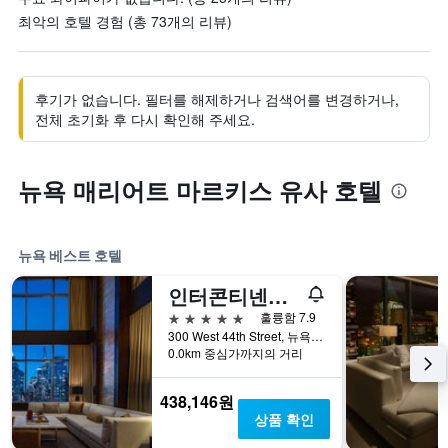
최악의 호텔 경험 (총 73개의 리뷰)
후기가 없습니다. 필터를 해제하거나 검색어를 변경하거나,
전체 초기화 후 다시 확인해 주세요.
뉴욕 매리어트 마르키스 유사 호텔
뉴욕 베스트 호텔
인터콘티넨탈 뉴욕 타임스 스퀘어
5성급
훌륭함 7.9
300 West 44th Street, 뉴욕, NY, 미국
0.0km 중심가까지의 거리
438,146원
상품 확인