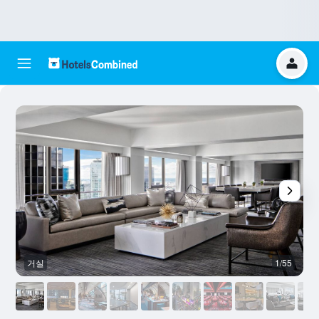
거실
1/55