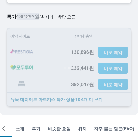
특가
130,896원
/
​최저가 1박당 요금
예약 사이트
1박당 총액
130,896원
바로 예약
332,441원
바로 예약
392,047원
바로 예약
뉴욕 매리어트 마르키스 ​특가 ​상품 104개 ​더 ​보기
객실
소개
후기
비슷한 호텔
위치
자주 묻는 질문(FAQ)