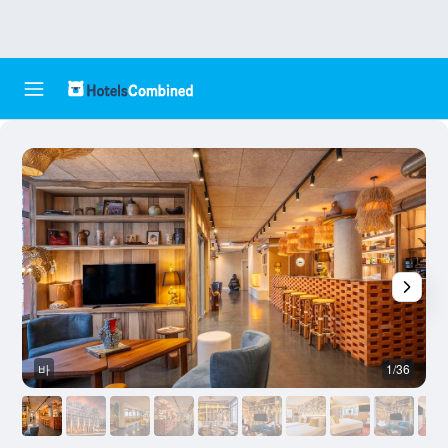
바
1/36