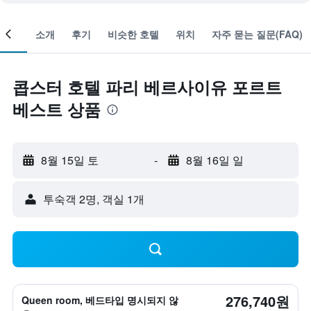
객실
소개
후기
비슷한 호텔
위치
자주 묻는 질문(FAQ)
콥스터 호텔 파리 베르사이유 포르트
베스트 상품
8월 15일 토
-
8월 16일 일
​투숙객 2​명, ​객실 1개
276,740원
Queen room, 베드타입 명시되지 않