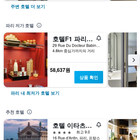
주변 호텔 더 보기
파리 저가 호텔
호텔F1 파리 생투앙 - 마르쉐 오 퓌스
29 Rue Du Docteur Babinski, 파리, 프랑스
4.8km 중심가까지의 거리
58,637원
상품 확인
파리 내 최저가 호텔 보기
추천 호텔
호텔 이타츠-우니스 오페라
4성급
최고 9.0
16 Rue d'Antin, 파리, 프랑스