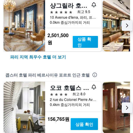
샹그릴라 호텔 파리
5성급
최고 9.5
10 Avenue d'Iena, 파리, 프랑스
0.0km 중심가까지의 거리
2,501,500
상품 확
원
인
파리 지역 최우수 호텔 더 보기
콥스터 호텔 파리 베르사이유 포르트 인근 호텔
오코 호텔스 파리 포르트 드 베르사유
4성급
최고 8.0
2 rue du Colonel Pierre Avia, 파리, 프랑스
0.4km 중심가까지의 거리
156,765원
상품 확인