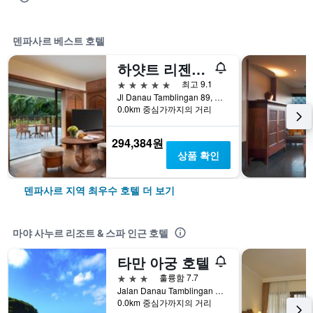
덴파사르 베스트 호텔
하얏트 리젠시 발리
5성급
최고 9.1
Jl Danau Tamblingan 89, 덴파사르, 인도네시아
0.0km 중심가까지의 거리
294,384원
상품 확인
덴파사르 지역 최우수 호텔 더 보기
마야 사누르 리조트 & 스파 인근 호텔
타만 아궁 호텔
3성급
훌륭함 7.7
Jalan Danau Tamblingan No. 166, 덴파사르, 인도네시아
0.0km 중심가까지의 거리