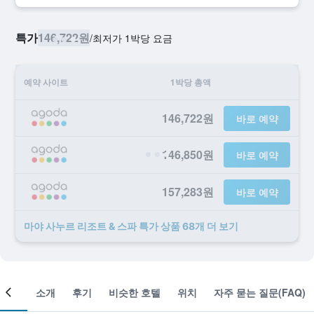
특가
146,722원
/
​최저가 1박당 요금
예약 사이트
1박당 총액
146,722원
바로 예약
146,850원
바로 예약
157,283원
바로 예약
마야 사누르 리조트 & 스파 ​특가 ​상품 68개 ​더 ​보기
객실
소개
후기
비슷한 호텔
위치
자주 묻는 질문(FAQ)