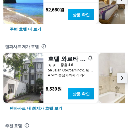
52,660원
상품 확인
주변 호텔 더 보기
덴파사르 저가 호텔
호텔 와르타 두아
2성급
좋음 4.6
56 Jalan Cokroaminoto, 덴파사르, 인도네시아
4.5km 중심가까지의 거리
8,539원
상품 확인
덴파사르 내 최저가 호텔 보기
추천 호텔