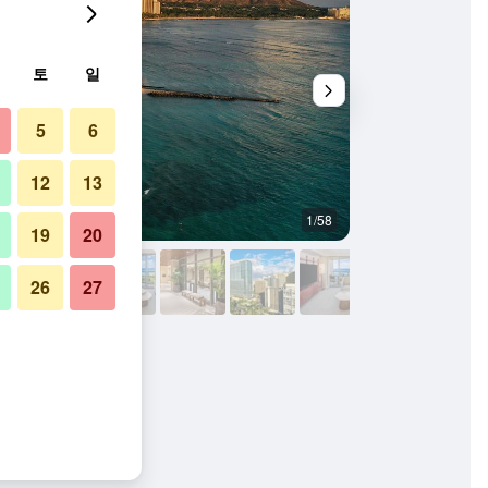
토
일
5
6
12
13
1/58
침실
19
20
26
27
& 리조트 사진