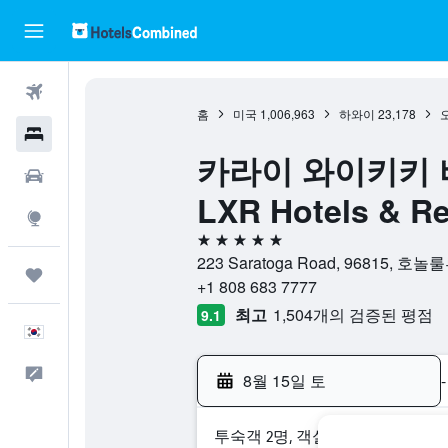
항공권
홈
미국
1,006,963
하와이
23,178
호텔
카라이 와이키키 비치 
렌터카
LXR Hotels & Re
둘러보기
5성급
223 Saratoga Road, 96815, 
마이트립
+1 808 683 7777
최고
1,504개의 검증된 평점
9.1
한국어
피드백
8월 15일 토
-
​투숙객 2​명, ​객실 1개