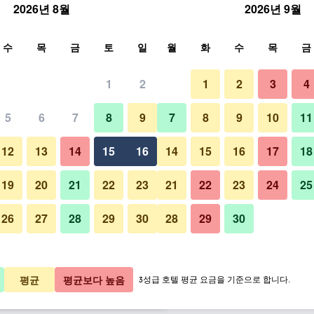
2026년 8월
2026년 9월
색
수
목
금
토
일
월
화
수
목
금
1
2
1
2
3
4
요금
5
6
7
8
9
7
8
9
10
11
야외뷰
박당 총액
12
13
14
15
16
14
15
16
17
18
0,584원
바로 예약
19
20
21
22
23
21
22
23
24
25
26
27
28
29
30
28
29
30
2,781원
바로 예약
카라이 와이키키 비치 LXR 호텔 
3,805원
바로 예약
평균
평균보다 높음
3성급 호텔 평균 요금을 기준으로 합니다.
특가 ​상품 75개 ​더 ​보기