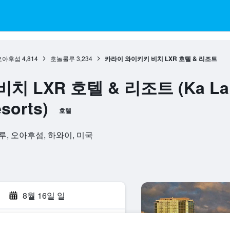
오아후섬
4,814
호놀룰루
3,234
카라이 와이키키 비치 LXR 호텔 & 리조트
LXR 호텔 & 리조트 (Ka Laʻi W
sorts)
호텔
호놀룰루, 오아후섬, 하와이, 미국
8월 16일 일