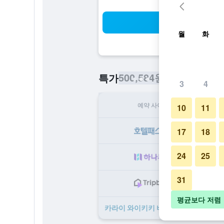
검
월
화
500,584원
특가
/
​최저가 1박당 
3
4
예약 사이트
1
10
11
50
17
18
24
25
51
31
51
평균보다 저렴
카라이 와이키키 비치 LXR 호텔 & 리조트 ​