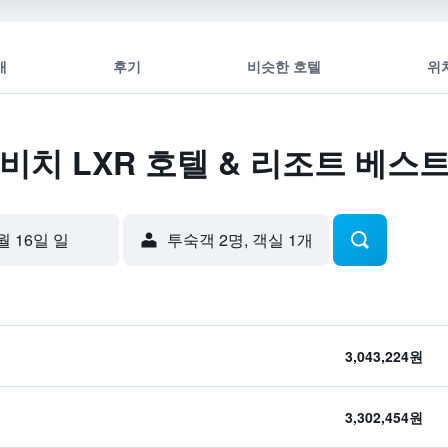
개
후기
비슷한 호텔
위
비치 LXR 호텔 & 리조트 베스
월 16일 일
​투숙객 2​명, ​객실 1개
3,043,224원
3,302,454원