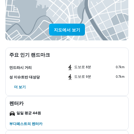
지도에서 보기
주요 인기 랜드마크
도보로 8분
0.7km
언드라시 거리
도보로 9분
0.7km
성 이슈트반 대성당
더 보기
렌터카
일일 평균 44원
부다페스트​의 렌터카