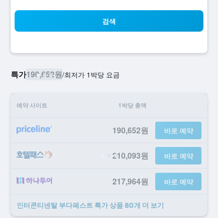
검색
특가
190,652원
/
​최저가 1박당 요금
예약 사이트
1박당 총액
190,652원
바로 예약
210,093원
바로 예약
217,964원
바로 예약
인터콘티넨탈 부다페스트 ​특가 ​상품 80개 ​더 ​보기