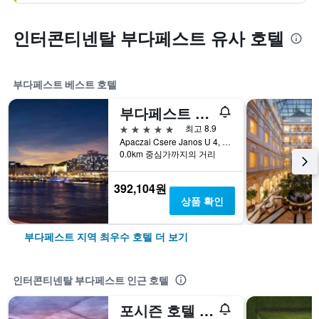
인터콘티넨탈 부다페스트 유사 호텔
부다페스트 베스트 호텔
부다페스트 메리어트 호텔
5성급
최고 8.9
Apaczai Csere Janos U 4, 부다페스트, 헝가리
0.0km 중심가까지의 거리
392,104원
상품 확인
부다페스트 지역 최우수 호텔 더 보기
인터콘티넨탈 부다페스트 인근 호텔
포시즌 호텔 그레셤 팰리스 부다페스트