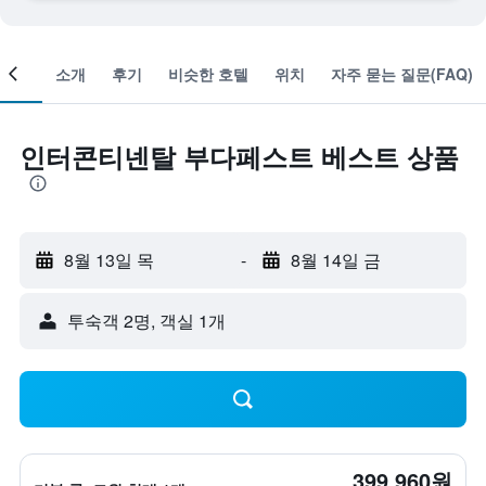
객실
소개
후기
비슷한 호텔
위치
자주 묻는 질문(FAQ)
인터콘티넨탈 부다페스트 베스트 상품
8월 13일 목
-
8월 14일 금
​투숙객 2​명, ​객실 1개
399,960원