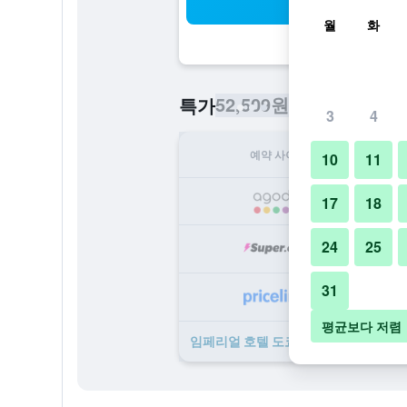
검
월
화
52,509원
특가
/
​최저가 1박당 요
3
4
예약 사이트
1
10
11
52
17
18
24
25
56
31
25
평균보다 저렴
임페리얼 호텔 도쿄 ​특가 ​상품 115개 ​더