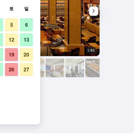
토
일
5
6
12
13
1/45
컨퍼런스 룸
19
20
26
27