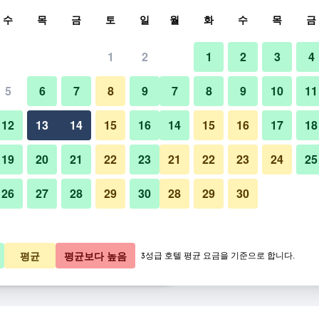
색
수
목
금
토
일
월
화
수
목
금
1
2
1
2
3
4
금
5
6
7
8
9
7
8
9
10
11
라운지
박당 총액
12
13
14
15
16
14
15
16
17
18
,509원
바로 예약
19
20
21
22
23
21
22
23
24
25
26
27
28
29
30
28
29
30
,980원
바로 예약
임페리얼 호텔 도쿄 사진
2,789원
바로 예약
평균
평균보다 높음
3성급 호텔 평균 요금을 기준으로 합니다.
 ​보기