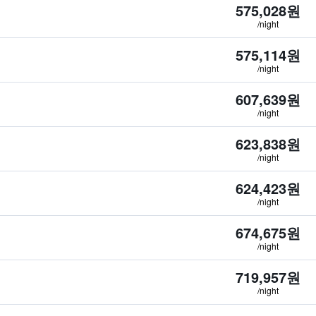
575,028원
/night
575,114원
/night
607,639원
/night
623,838원
/night
624,423원
/night
674,675원
/night
719,957원
/night