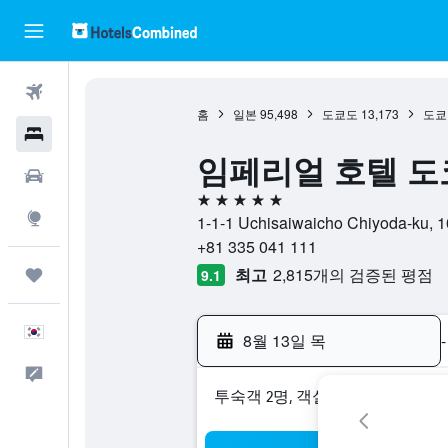
항공권
홈
일본
95,498
도쿄도
13,173
도쿄
호텔
임페리얼 호텔 도쿄 (I
렌터카
5성급
둘러보기
1-1-1 Uchisaiwaicho Chiyoda-ku
+81 335 041 111
최고
2,815개의 검증된 평점
마이트립
9.1
한국어
8월 13일 목
-
피드백
​투숙객 2​명, ​객실 1개