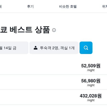
개
후기
비슷한 호텔
위
쿄 베스트 상품
월 14일 금
​투숙객 2​명, ​객실 1개
52,509원
/night
56,980원
/night
432,028원
/night