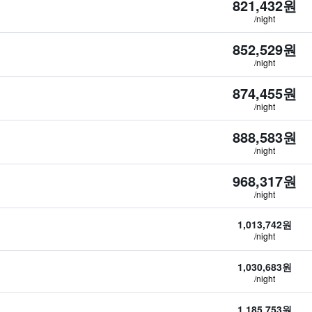
821,432원
/night
852,529원
/night
874,455원
/night
888,583원
/night
968,317원
/night
1,013,742원
/night
1,030,683원
/night
1,185,753원