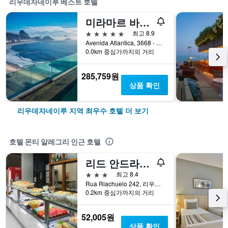
리우데자네이루 베스트 호텔
미라마르 바이 윈저 코파카바나
5성급
최고 8.9
Avenida Atlantica, 3668 - Copacabana, 리우데자네이루, 브라질
0.0km 중심가까지의 거리
285,759원
상품 확인
리우데자네이루 지역 최우수 호텔 더 보기
호텔 몬티 알레그리 인근 호텔
리드 안드라지 라파
3성급
최고 8.4
Rua Riachuelo 242, 리우데자네이루, 브라질
0.2km 중심가까지의 거리
52,005원
상품 확인