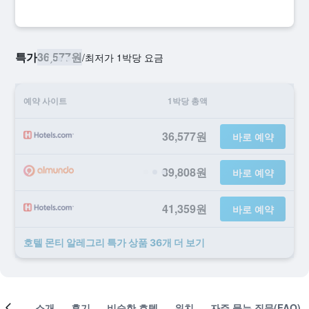
특가
36,577원
/
​최저가 1박당 요금
예약 사이트
1박당 총액
36,577원
바로 예약
39,808원
바로 예약
41,359원
바로 예약
호텔 몬티 알레그리 ​특가 ​상품 36개 ​더 ​보기
객실
소개
후기
비슷한 호텔
위치
자주 묻는 질문(FAQ)