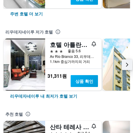
주변 호텔 더 보기
리우데자네이루 저가 호텔
호텔 아틀란티코 아베니다
3성급
좋음 5.6
Av Rio Branco 33, 리우데자네이루, 브라질
1.1km 중심가까지의 거리
31,311원
상품 확인
리우데자네이루 내 최저가 호텔 보기
추천 호텔
산타 테레사 호텔 리우 데 자네이루 - 엠갤러리 컬렉션
5성급
최고 9.1