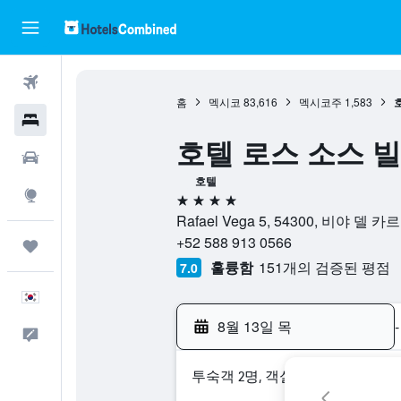
항공권
홈
멕시코
83,616
멕시코주
1,583
호텔
호텔 로스 소스 빌라 델
렌터카
호텔
둘러보기
4성급
Rafael Vega 5, 54300, 비야 델
+52 588 913 0566
마이트립
훌륭함
151개의 검증된 평점
7.0
한국어
8월 13일 목
-
피드백
​투숙객 2​명, ​객실 1개