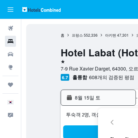
항공권
홈
프랑스
552,336
아키텐
47,301
호텔
Hotel Labat (Hot
렌터카
1성급
둘러보기
7-9 Rue Xavier Darget, 64
훌륭함
608개의 검증된 평점
6.7
마이트립
8월 15일 토
-
한국어
​투숙객 2​명, ​객실 1개
피드백
검