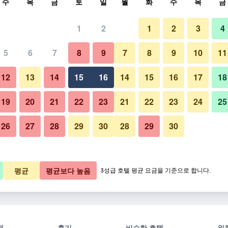
수
목
금
토
일
월
화
수
목
금
1
2
1
2
3
4
5
6
7
8
9
7
8
9
10
11
12
13
14
15
16
14
15
16
17
18
요금 보기
19
20
21
22
23
21
22
23
24
25
26
27
28
29
30
28
29
30
요금 보기
요금 보기
평균
평균보다 높음
3성급 호텔 평균 요금을 기준으로 합니다.
개
후기
비슷한 호텔
위