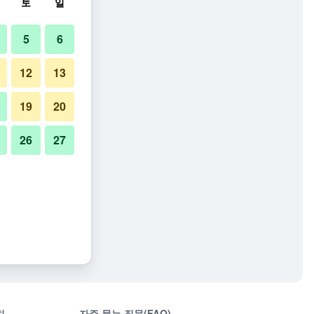
토
일
5
6
12
13
19
20
26
27
치
자주 묻는 질문(FAQ)