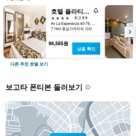
호텔 플라티눔 스위트
4성급
최고 8.9
Av La Esperanza 40-76, 보고타, 콜롬비아
7.1km 중심가까지의 거리
96,585원
상품 확인
다른 추천 호텔 보기
보고타 폰티본 둘러보기