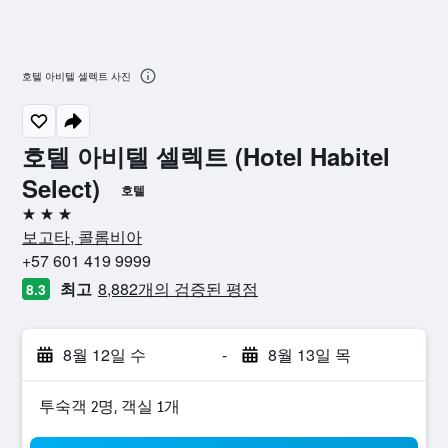
호텔 아비텔 셀렉트 사진
호텔 아비텔 셀렉트 (Hotel Habitel
Select)
호텔
3성급
보고타, 콜롬비아
+57 601 419 9999
최고
8,882개의 검증된 평점
8.3
8월 12일 수
-
8월 13일 목
​투숙객 2​명, ​객실 1개