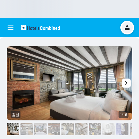
침실
1/16