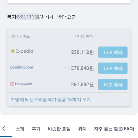
특가
239,112원
/
​최저가 1박당 요금
예약 사이트
1박당 총액
239,112원
바로 예약
276,848원
바로 예약
297,692원
바로 예약
호텔 에픽 몬트리올 ​특가 ​상품 18개 ​더 ​보기
객실
소개
후기
비슷한 호텔
위치
자주 묻는 질문(FAQ)