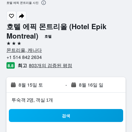
호텔 에픽 몬트리올 사진
호텔 에픽 몬트리올 (Hotel Epik
Montreal)
호텔
3성급
몬트리올, 캐나다
+1 514 842 2634
최고
803개의 검증된 평점
8.8
8월 15일 토
-
8월 16일 일
​투숙객 2​명, ​객실 1개
검색