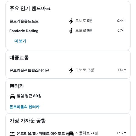
주요 인기 랜드마크
도보로 5분
0.4km
몬트리올올드포트
도보로 9분
0.7km
Fonderie Darling
더 보기
대중교통
도보로 16분
1.3km
몬트리올센트럴스테이션
렌터카
일일 평균 89원
몬트리올​의 렌터카
가장 가까운 공항
자동차로 24분
17.1km
몬트리올/St-위베르 에어포트 공항