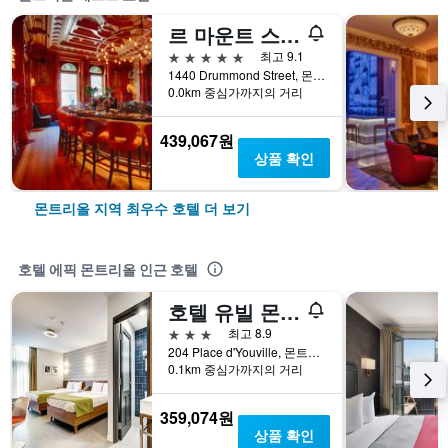
르 마운트 스티븐
5성급
최고 9.1
1440 Drummond Street, 몬트리올, QC, 캐나다
0.0km 중심가까지의 거리
439,067원
상품 확인
몬트리올 지역 최우수 호텔 더 보기
호텔 에픽 몬트리올 인근 호텔
호텔 유빌 몬트리올
3성급
최고 8.9
204 Place d'Youville, 몬트리올, QC, 캐나다
0.1km 중심가까지의 거리
359,074원
상품 확인