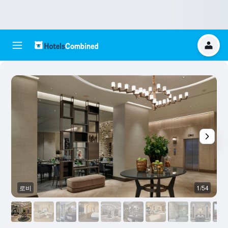
로비
1/54