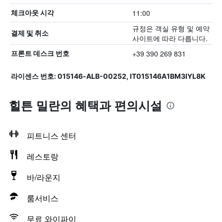
11:00
체크아웃 시각
규정은 객실 유형 및 예약
결제 및 취소
사이트에 따라 다릅니다.
+39 390 269 831
프론트 데스크 번호
라이센스 번호: 015146-ALB-00252, IT015146A1BM3IYL8K
힐튼 밀란의 혜택​과 편의시설
피트니스 센터
레스토랑
바/라운지
룸서비스
무료 와이파이