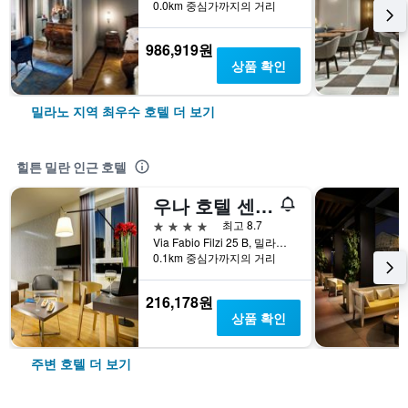
0.0km 중심가까지의 거리
986,919원
상품 확인
밀라노 지역 최우수 호텔 더 보기
힐튼 밀란 인근 호텔
우나 호텔 센추리 밀라노
4성급
최고 8.7
Via Fabio Filzi 25 B, 밀라노, 밀라노현, 이탈리아
0.1km 중심가까지의 거리
216,178원
상품 확인
주변 호텔 더 보기