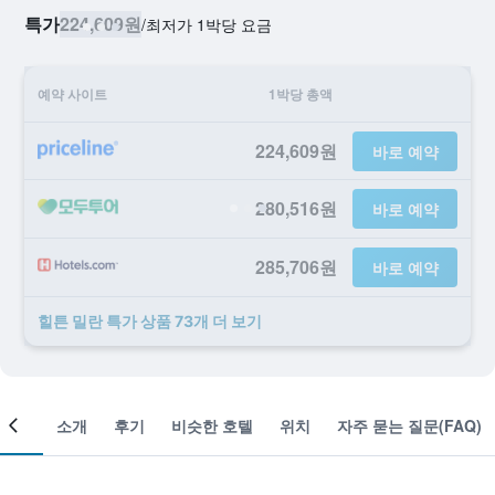
특가
224,609원
/
​최저가 1박당 요금
예약 사이트
1박당 총액
224,609원
바로 예약
280,516원
바로 예약
285,706원
바로 예약
힐튼 밀란 ​특가 ​상품 73개 ​더 ​보기
객실
소개
후기
비슷한 호텔
위치
자주 묻는 질문(FAQ)