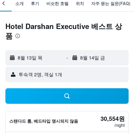
객실
소개
후기
비슷한 호텔
위치
자주 묻는 질문(FAQ)
Hotel Darshan Executive 베스트 상
품
8월 13일 목
-
8월 14일 금
​투숙객 2​명, ​객실 1개
30,554원
스탠다드 룸, 베드타입 명시되지 않음
/night