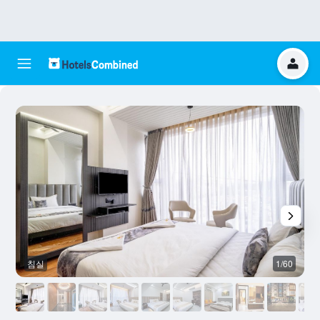
침실
1/60