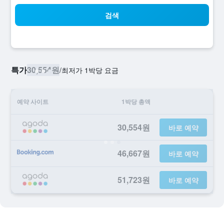
검색
특가
30,554원
/
​최저가 1박당 요금
예약 사이트
1박당 총액
30,554원
바로 예약
46,667원
바로 예약
51,723원
바로 예약