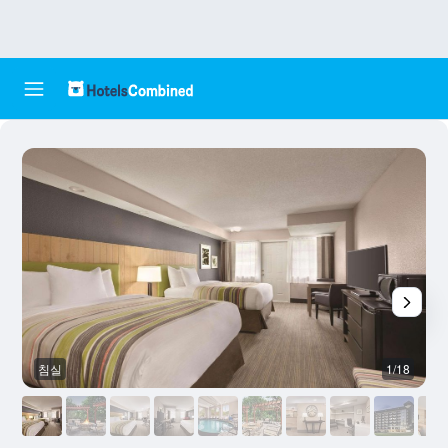
침실
1/18