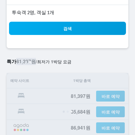
​투숙객 2​명, ​객실 1개
검색
특가
81,397원
/
​최저가 1박당 요금
예약 사이트
1박당 총액
81,397원
바로 예약
85,684원
바로 예약
86,941원
바로 예약