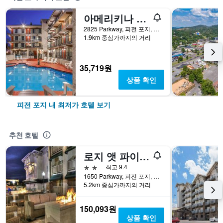
아메리키나 인, 어 트래블로지 바이 윈덤
2825 Parkway, 피전 포지, TN, 미국
1.9km 중심가까지의 거리
35,719원
상품 확인
피전 포지 내 최저가 호텔 보기
추천 호텔
로지 앳 파이브 오크스 피전 포지 - 세비어빌
2성급
최고 9.4
1650 Parkway, 피전 포지, TN, 미국
5.2km 중심가까지의 거리
150,093원
상품 확인