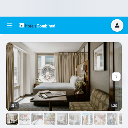
침실
1/30