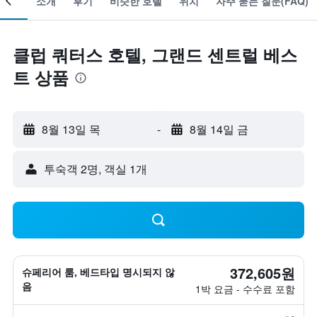
소개
후기
비슷한 호텔
위치
자주 묻는 질문(FAQ)
클럽 쿼터스 호텔, 그랜드 센트럴 베스
트 상품
8월 13일 목
-
8월 14일 금
​투숙객 2​명, ​객실 1개
372,605원
슈페리어 룸, 베드타입 명시되지 않
음
1박 요금 - 수수료 포함