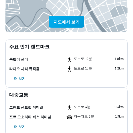
지도에서 보기
주요 인기 랜드마크
도보로 12분
1.0km
록펠러 센터
도보로 15분
1.2km
라디오 시티 뮤직홀
더 보기
대중교통
도보로 3분
0.3km
그랜드 센트럴 터미널
자동차로 3분
1.7km
포트 오소리티 버스 터미널
더 보기