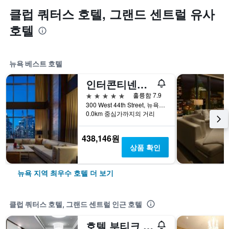
클럽 쿼터스 호텔, 그랜드 센트럴 유사
호텔
뉴욕 베스트 호텔
인터콘티넨탈 뉴욕 타임스 스퀘어
5성급
훌륭함 7.9
300 West 44th Street, 뉴욕, NY, 미국
0.0km 중심가까지의 거리
438,146원
상품 확인
뉴욕 지역 최우수 호텔 더 보기
클럽 쿼터스 호텔, 그랜드 센트럴 인근 호텔
호텔 부티크 앳 그랜드 센트럴