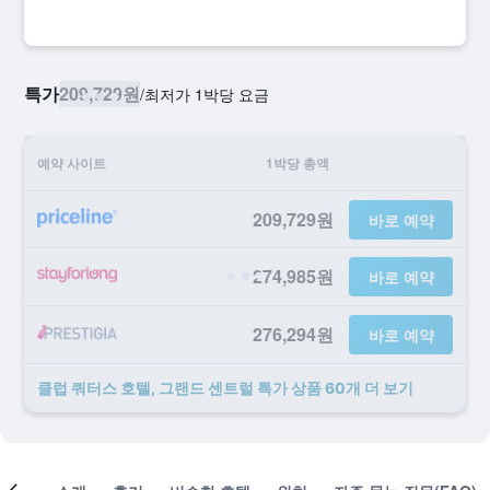
특가
209,729원
/
​최저가 1박당 요금
예약 사이트
1박당 총액
209,729원
바로 예약
274,985원
바로 예약
276,294원
바로 예약
클럽 쿼터스 호텔, 그랜드 센트럴 ​특가 ​상품 60개 ​더 ​보기
객실